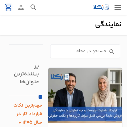
menu
shopping_cart
person_outline
search
نمایندگی
نمونه
قرارداد
تنظیم
search
قرارداد
پر
مشاوره
بیننده‌ترین
حقوقی
عنوان‌ها
تلفنی
استعلام
مهم‌ترین نکات
قرارداد کار در
محاسبه
آنلاین
سال 1405 +