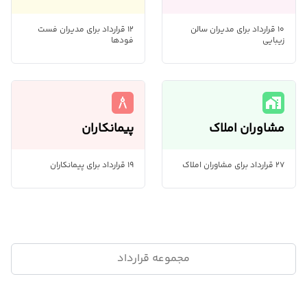
10 قرارداد برای مدیران سالن
12 قرارداد برای مدیران فست
زیبایی
فودها
architecture
maps_home_work
مشاوران املاک
پیمانکاران
27 قرارداد برای مشاوران املاک
19 قرارداد برای پیمانکاران
مجموعه قرارداد