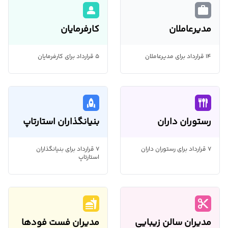
person_2
work
مدیرعاملان
کارفرمایان
14 قرارداد برای مدیرعاملان
5 قرارداد برای کارفرمایان
rocket
flatware
رستوران داران
بنیانگذاران استارتاپ
7 قرارداد برای رستوران داران
7 قرارداد برای بنیانگذاران
استارتاپ
fastfood
content_cut
مدیران سالن زیبایی
مدیران فست فودها