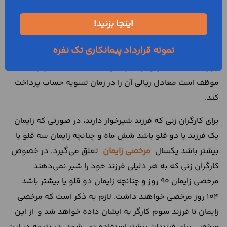
بر اساس ماده ۶۴ قانون کار، هر کارگر در طول یک سال کاری،
اینجا بزنید!
۲۶ روز مرخصی استحقاقی با حقوق دارد. تعطیلات رسمی و
نمونه قرارداد پیمانکاری تک نفره
جمعه‌ها جزء مرخصی محسوب نمی‌شود. در صورت اتمام
قرارداد استخدام
و وجود مرخصی استفاده‌نشده، کارفرما
موظف است معادل ریالی آن را در زمان تسویه حساب پرداخت
کند.
برای کارگران زنی که فرزند شیرخوار دارند، در صورتی که زایمان
یک فرزند یا دو قلو باشد شش ماه و چنانچه زایمان سه قلو یا
بیشتر باشد یکسال
مرخصی زایمان
تعلق می‌گیرد. در خصوص
کارگران زنی که به هر دلیلی فرزند خود را شیر نمی‌دهند
مرخصی زایمان 90 روز و چنانچه زایمان دو قلو یا بیشتر باشد
104 روز مرخصی خواهند داشت. لازم به ذکر است که مرخصی
زایمان تا فرزند سوم کارگر به ایشان داده خواهد شد و از این