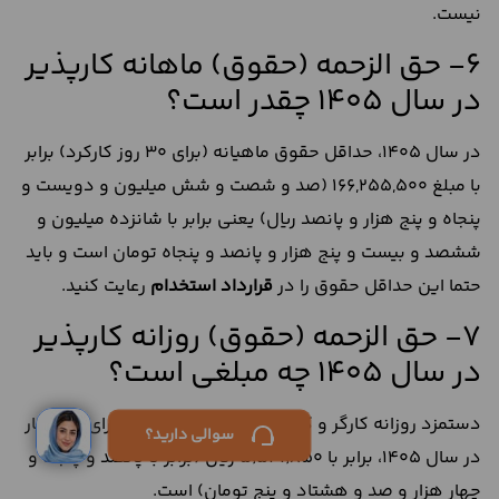
نیست.
6- حق الزحمه (حقوق) ماهانه کارپذیر
در سال 1405 چقدر است؟
در سال 1405، حداقل حقوق ماهیانه (برای 30 روز کارکرد) برابر
با مبلغ 166,255,500 (صد و شصت و شش میلیون و دویست و
پنجاه و پنج هزار و پانصد ریال) یعنی برابر با شانزده میلیون و
ششصد و بیست و پنج هزار و پانصد و پنجاه تومان است و باید
حتما این حداقل حقوق را در
قرارداد استخدام
رعایت کنید.
7- حق الزحمه (حقوق) روزانه کارپذیر
در سال 1405 چه مبلغی است؟
دستمزد روزانه کارگر و کارمند مطابق با مصوبه شورای عالی کار
ورود /
سوالی دارید؟
ثبت‌نام
در سال 1405، برابر با 5٬541٬850 ریال (برابر با پانصد و پنجاه و
چهار هزار و صد و هشتاد و پنج تومان) است.