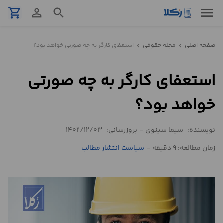
menu
shopping_cart
person_outline
search
نمونه
صفحه اصلی
مجله حقوقی
استعفای کارگر به چه صورتی خواهد بود؟
chevron_left
chevron_left
قرارداد
استعفای کارگر به چه صورتی
تنظیم
قرارداد
خواهد بود؟
مشاوره
نویسنده:
سیما سینوی
-
بروزرسانی:
1402/12/03
حقوقی
تلفنی
زمان مطالعه: 9 دقیقه
-
سیاست انتشار مطالب
استعلام
محاسبه
آنلاین