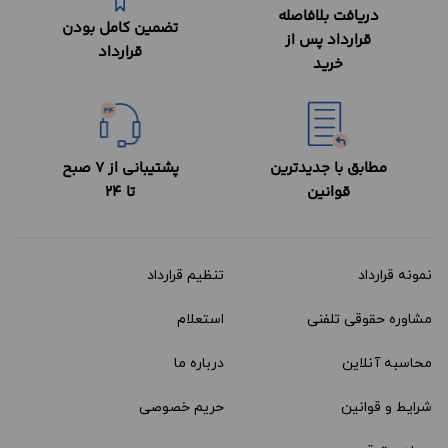
دریافت بلافاصله
تضمین کامل بودن
قرارداد پس از
قرارداد
خرید
مطابق با جدیدترین
پشتیبانی از 7 صبح
قوانین
تا 24
نمونه قرارداد‌
تنظیم قرارداد
مشاوره حقوقی تلفنی
استعلام
محاسبه آنلاین
درباره ما
شرایط و قوانین
حریم خصوصی