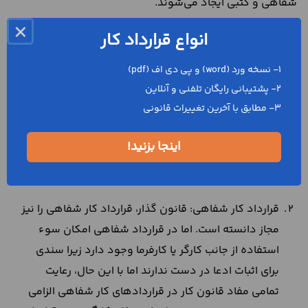
شفاهی و کتبی ایجاد می‌شوند.
×
قرارداد کار کتبی: قرارداد کار که به صورت کتبی تنظیم
انواع قرارداد کار
شده است و طرفین یعنی کارفرما و کارگر، آن را امضا
1- نسخه ورد (word) و پی دی اف (pdf)
کرده‌اند از اعتبار و امتیاز یک
سند عادی
برخوردار است.
2- پشتیبانی رایگان تلفنی و آنلاین
در صورتی که قرارداد به صورت مکتوب باشد و در
3- مطابق با آخرین تغییرات قانونی
خصوص رعایت مفاد آن، بین طرفین اختلافی به وجود
بیاید آن‌ها می‌توانند به متن قرارداد مراجعه کنند و
اینجا بزنید!
شخصی که مفاد قرارداد را زیر پا گذاشته است شناسایی
کنند.
قرارداد کار شفاهی: قانون گذار، قرارداد کار شفاهی را نیز
مجاز دانسته است. اما در قرارداد شفاهی امکان سوء
استفاده از جانب کارگر یا کارفرما وجود دارد زیرا سندی
برای اثبات ادعا در دست ندارند اما با این حال، رعایت
تمامی مفاد قانون کار در قراردادهای کار شفاهی الزامی