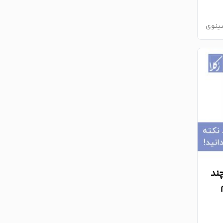
ینوی
و چند