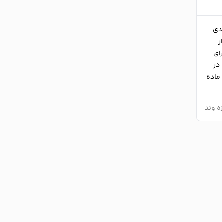
عدی
 از
ای
در
ماده
ه وند