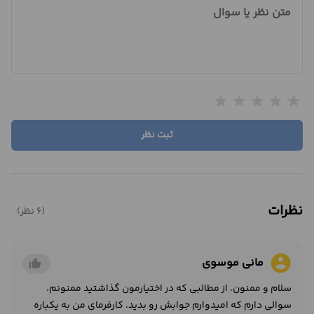
متن نظر یا سوال
star
star
star
star
star
ثبت نظر
نظرات
(6 نظر)
account_circle
مانی موسوی
thumb_up_alt
سلام و ممنون. از مطالبی که در اختیارمون گذاشتید ممنونم.
سوالی دارم که امیدوارم جوابش رو بدید. کارفرمای من به یکباره