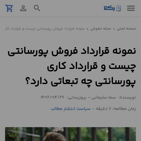
menu
shopping_cart
person_outline
search
نمونه
صفحه اصلی
مجله حقوقی
نمونه قرارداد فروش پورسانتی چیست و قرارداد کاری پو
chevron_left
chevron_left
قرارداد
نمونه قرارداد فروش پورسانتی
تنظیم
قرارداد
چیست و قرارداد کاری
مشاوره
پورسانتی چه تبعاتی دارد؟
حقوقی
تلفنی
نویسنده:
سما سلیمانی
-
بروزرسانی:
1402/04/26
زمان مطالعه: 7 دقیقه
-
سیاست انتشار مطالب
استعلام
محاسبه
آنلاین