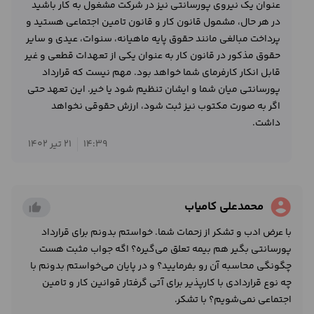
عنوان یک نیروی پورسانتی نیز در شرکت مشغول به کار باشید
در هر حال، مشمول قانون کار و قانون تامین اجتماعی هستید و
پرداخت مبالغی مانند حقوق پایه ماهیانه، سنوات، عیدی و سایر
حقوق مذکور در قانون کار به عنوان یکی از تعهدات قطعی و غیر
قابل انکار کارفرمای شما خواهد بود. مهم نیست که قرارداد
پورسانتی میان شما و ایشان تنظیم شود یا خیر. این تعهد حتی
اگر به صورت مکتوب نیز ثبت شود، ارزش حقوقی نخواهد
داشت.
14:39
21 تیر 1402
account_circle
محمدعلی کامیاب
thumb_up_alt
با عرض ادب و تشکر از زحمات شما. خواستم بدونم برای قرارداد
پورسانتی بگیر هم بیمه تعلق می‌گیره؟ اگه جواب مثبت هست
چگونگی محاسبه آن رو بفرمایید؟ و در پایان می‌خواستم بدونم با
چه نوع قراردادی با کارپذیر برای آتی گرفتار قوانین کار و تامین
اجتماعی نمی‌شویم؟ با تشکر.