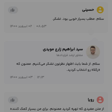
account_circle
حسینی
thumb_up_alt
سلام. مطلب بسیار خوبی بود. تشکر.
08:53
02 اسفند 1400
سید ابراهیم زارع مویدی
مشاور ارشد قراردادها
سلام. از شما بابت اظهار نظرتون تشکر می‌کنیم. ممنون که
«رکلا» رو انتخاب کردید.
12:13
03 اسفند 1400
account_circle
رویا
thumb_up_alt
از متن مفیدی که تهیه کردید ممنونم. برای من بسیار کمک کننده