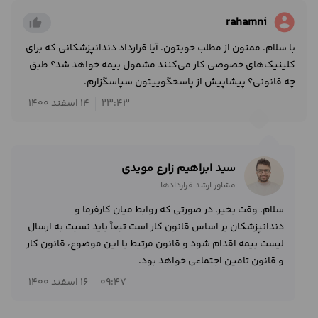
account_circle
rahamni
thumb_up_alt
با سلام. ممنون از مطلب خوبتون. آیا قرارداد دندانپزشکانی که برای
کلینیک‌های خصوصی کار می‌کنند مشمول بیمه خواهد شد؟ طبق
چه قانونی؟ پیشاپیش از پاسخگوییتون سپاسگزارم.
23:43
14 اسفند 1400
سید ابراهیم زارع مویدی
مشاور ارشد قراردادها
سلام. وقت بخیر. در صورتی که روابط میان کارفرما و
دندانپزشکان بر اساس قانون کار است تبعاً باید نسبت به ارسال
لیست بیمه اقدام شود و قانون مرتبط با این موضوع، قانون کار
و قانون تامین اجتماعی خواهد بود.
09:47
16 اسفند 1400