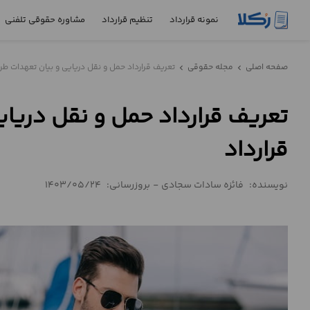
نمونه قرارداد
تنظیم قرارداد
مشاوره حقوقی تلفنی
نمونه
صفحه اصلی
مجله حقوقی
تعریف قرارداد حمل و نقل دریایی و بیان تعهدات طرف
chevron_left
chevron_left
قرارداد
تعریف قرارداد حمل و نقل دریای
تنظیم
قرارداد
قرارداد
مشاوره
حقوقی
نویسنده:
فائزه سادات سجادی
-
بروزرسانی:
1403/05/24
تلفنی
استعلام
محاسبه
آنلاین