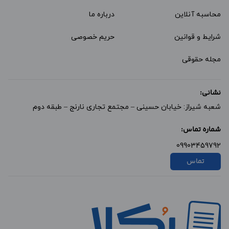
محاسبه آنلاین
درباره ما
شرایط و قوانین
حریم خصوصی
مجله حقوقی
نشانی:
شعبه شیراز: خیابان حسینی – مجتمع تجاری نارنج – طبقه دوم
شماره تماس:
09903459792
تماس