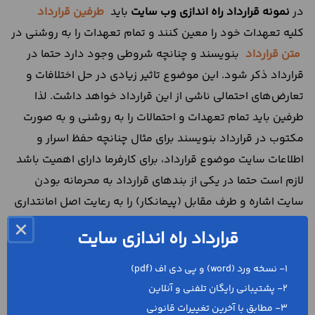
در
نمونه قرارداد راه اندازی وب سایت
باید
طرفین قرارداد
کلیه تعهدات خود را معین کنند و تمام تعهدات را به روشنی در
متن قرارداد
بنویسند و چنانچه شروطی وجود دارد حتما در
قرارداد ذکر شود. این موضوع تاثیر زیادی در حل اختلافات و
تعارض‌‌های احتمالی ناشی از این قرارداد خواهد داشت. لذا
طرفین باید تمام تعهدات و احتمالات را به روشنی و به صورت
مکتوب در قرارداد بنویسند برای مثال چنانچه حفظ اسرار و
اطلاعات سایت موضوع قرارداد، برای کارفرما دارای اهمیت باشد
لازم است حتما در یکی از بندهای قرارداد به محرمانه بودن
سایت اشاره و طرف مقابل (پیمانکار) را به رعایت اصل امانتداری
در این خصوص موظف کند و برای تخلف از این بند، ضمانت
×
قرارداد راه اندازی سایت
اجرای مناسب را در متن قرارداد بیان کند.
1- نسخه ورد (word) و پی دی اف (pdf)
اهمیت تعیین محل جبران
2- پشتیبانی رایگان تلفنی و آنلاین
خسارت و نحوه رسیدگی به آن!
3- مطابق با آخرین تغییرات قانونی