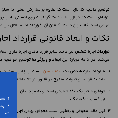
توضیح دادیم که لازم است که علاوه بر سه رکن اصلی، به مبلغ قرار
کرایه‌ای است که در ازای به خدمت گرفتن نیروی انسانی به او پ
مهمی است که بدون در نظر گرفتن آن، قرارداد اجاره باطل می‌شود
نکات و ابعاد قانونی قرارداد ا
قرارداد اجاره شخص
نیز مانند سایر قراردادهای اجاره دارای ابعاد
می‌کند. در ادامه درباره این ابعاد و ویژگی‌ها توضیح خواهیم دا
قرارداد اجاره شخص
یک
عقد معین
است. زیرا این عقد، در 
باید به قواعد و ضوابط مندرج در قانون توجه داشته باشید.
توافق حاضر یک عقد تملیکی است و به موجب آن، مستاجر در طول
آن کسب منفعت کند.
1- نسخه ورد (word) و پی دی اف (pdf)
2- پشتیبانی رایگان تلفنی و آنلاین
این عقد، معوض و رضایی است. معوض بودن
اجاره نامه 
3- مطابق با آخرین تغییرات قانونی