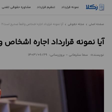
نمونه قرارداد
تنظیم قرارداد
مشاوره حقوقی تلفنی
نمونه
صفحه اصلی
مجله حقوقی
آیا نمونه قرارداد اجاره اشخاص واقعاً صحیح است؟!
chevron_left
chevron_left
قرارداد
آیا نمونه قرارداد اجاره اشخاص 
تنظیم
قرارداد
نویسنده:
سما سلیمانی
-
بروزرسانی:
1403/06/29
مشاوره
حقوقی
تلفنی
استعلام
محاسبه
آنلاین