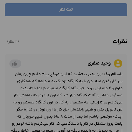
ثبت نظر
نظرات
(2 نظر)
account_circle
وحید صفری
thumb_up_alt
باسلام وقتتون بخیر ببخشید که این موقع پیام دادم چون زمان
سر کار رفتن منه. من با یه کارگاه نزدیک به 8 ماهه که همکاری
دارم و 2 ماه اول رو در خوابگاه کارگاه میموندم اما با تاییدیه
مسئول ماشین آلات کارگاه قرار شد که اون لودری که باهاش کار
می‌کردم رو تا زمانی که مشغول به کار در اون کارگاه هستم رو به
من تحویل بدن و هیچ راننده‌ای حق کار با اون لودر رو نداره مگر
اینکه مرخصی باشم اما بعد از مدت 8 ماه بدون هیچ موردی که
باعث بروز مشکل در کار یا دستگاهی که کار می‌کردم باشه لودر رو
از من به تحویل یه راننده دیگه در آوردن. منم به همین خاطر دیگه