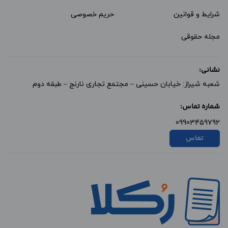
شرایط و قوانین
حریم خصوصی
مجله حقوقی
نشانی:
شعبه شیراز: خیابان حسینی – مجتمع تجاری نارنج – طبقه دوم
شماره تماس:
09903459792
تماس