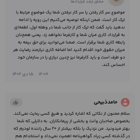
مشاور ارشد قراردادها
موضوع سر کار رفتن یا سر کار نرفتن شما یک موضوع مرتبط با
ترک کار است. ضمن اینکه توصیه می‌کنیم این رویه را ادامه
ندهید باید گفت که ترک کار از جانب شما در وهله اول، لطمه‌ای
به قرارداد کاری میان شما و کارفرما نخواهد زد. یعنی همچنان
رابطه کاری شما برقرار است. ضمنا می‌توانید برای حق بیمه به
میزان حقوق خود اقدام کنید اما اضافه کاری نیازمند رضایت هر
دو طرف است و باید کارفرما نیز چنین نیازی را در سازمان خود
احساس کند.
12:06
15 دی 1402
account_circle
حامدذبیحی
thumb_up_alt
سلام ممنون از نکاتی که اشاره کردید و هیچ کسی رعایت نمی‌کند.
بخصوص صاحبان وانت و بخشی از پیمانکاران. به دلایلی که شما
بهتر میدونید. من نزدیک یا بلکه بیشتر از 20 سال راننده لودرم که
در گذشته کسی زیاد گواهینامه اهمیت نمی‌داد و استخدام هم