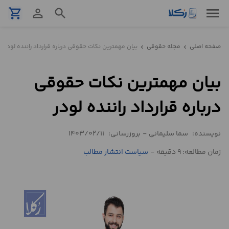
menu
shopping_cart
person_outline
search
نمونه
صفحه اصلی
مجله حقوقی
بیان مهمترین نکات حقوقی درباره قرارداد راننده لودر
chevron_left
chevron_left
قرارداد
بیان مهمترین نکات حقوقی
تنظیم
قرارداد
درباره قرارداد راننده لودر
مشاوره
نویسنده:
سما سلیمانی
-
بروزرسانی:
1403/02/11
حقوقی
تلفنی
زمان مطالعه: 9 دقیقه
-
سیاست انتشار مطالب
استعلام
محاسبه
آنلاین