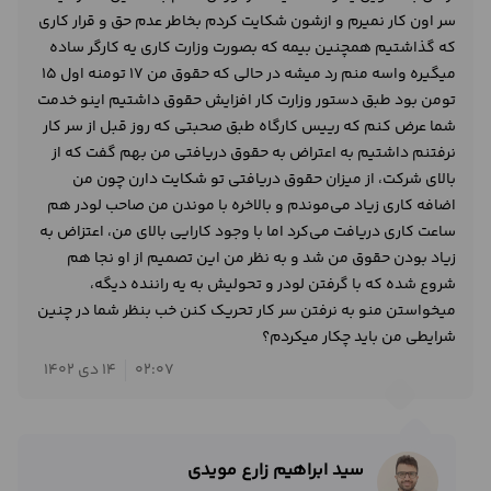
سر اون کار نمیرم و ازشون شکایت کردم بخاطر عدم حق و قرار کاری
که گذاشتیم همچنین بیمه که بصورت وزارت کاری یه کارگر ساده
میگیره واسه منم رد میشه در حالی که حقوق من 17 تومنه اول 15
تومن بود طبق دستور وزارت کار افزایش حقوق داشتیم اینو خدمت
شما عرض کنم که رییس کارگاه طبق صحبتی که روز قبل از سر کار
نرفتنم داشتیم به اعتراض به حقوق دریافتی من بهم گفت که از
بالای شرکت، از میزان حقوق دریافتی تو شکایت دارن چون من
اضافه کاری زیاد می‌موندم و بالاخره با موندن من صاحب لودر هم
ساعت کاری دریافت می‌کرد اما با وجود کارایی بالای من، اعتزاض به
زیاد بودن حقوق من شد و به نظر من این تصمیم از او نجا هم
شروع شده که با گرفتن لودر و تحولیش به یه راننده دیگه،
میخواستن منو به نرفتن سر کار تحریک کنن خب بنظر شما در چنین
شرایطی من باید چکار میکردم؟
02:07
14 دی 1402
سید ابراهیم زارع مویدی