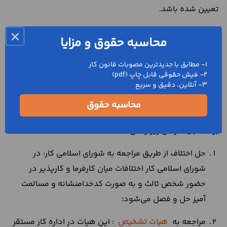
تعیین شده باشد.
نحوه حل و فصل اختلافات
×
محاسبه حقوق و مزایا
ناشی از دستمزد کارگر
1- مطابق با جدیدترین مصوبات قانون کار
ساختمانی در ایران
2- فیش حقوقی قابل چاپ (pdf)
3- آنلاین، دقیق و سریع
در صورتی که کارفرما و کارپذیر نتوانند در خصوص حل و فصل
محاسبه حقوق
اختلافات ناشی از
دستمزد کارگر ساختمانی در ایران
به توافق
برسند باید مراحل زیر را طی کنند:
حل اختلاف از طریق مراجعه به شورای اسلامی کار: در
شورای اسلامی کار اختلافات میان کارفرما و کارپذیر در
حضور شخص ثالث و به صورت کدخدامنشانه و مسالمت
آمیز حل و فصل می‌شود؛
مراجعه به
هیات تشخیص
: این هیات در اداره کار مستقر