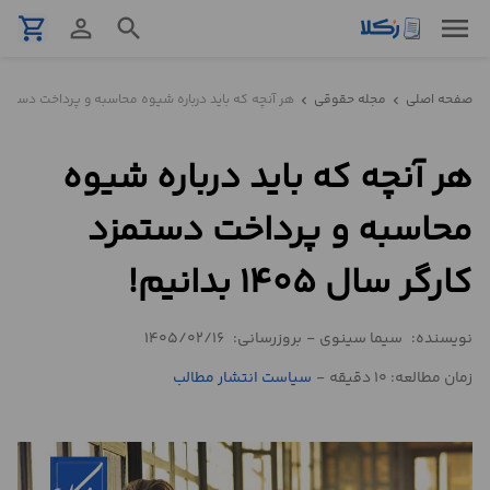
menu
shopping_cart
person_outline
search
نمونه
صفحه اصلی
مجله حقوقی
هر آنچه که باید درباره شیوه محاسبه و پرداخت دستمزد کارگر سال
chevron_left
chevron_left
قرارداد
هر آنچه که باید درباره شیوه
تنظیم
قرارداد
محاسبه و پرداخت دستمزد
مشاوره
کارگر سال ۱۴۰۵ بدانیم!
حقوقی
تلفنی
نویسنده:
سیما سینوی
-
بروزرسانی:
1405/02/16
زمان مطالعه: 10 دقیقه
-
سیاست انتشار مطالب
استعلام
محاسبه
آنلاین