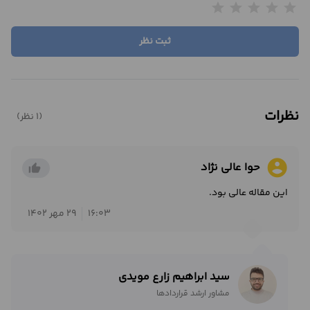
star
star
star
star
star
ثبت نظر
نظرات
(1 نظر)
account_circle
حوا عالی نژاد
thumb_up_alt
این مقاله عالی بود.
16:03
29 مهر 1402
سید ابراهیم زارع مویدی
مشاور ارشد قراردادها