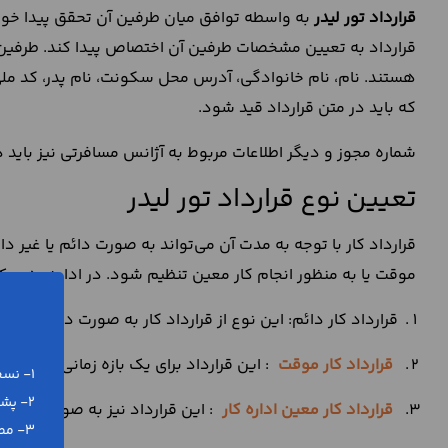
قرارداد تور
لیدر
به واسطه توافق میان طرفین آن تحقق پیدا خو
قرارداد به تعیین مشخصات طرفین آن اختصاص پیدا کند. طرفین 
هستند. نام، نام خانوادگی، آدرس محل سکونت، نام پدر، کد ملی
که باید در متن قرارداد قید شود.
شماره مجوز و دیگر اطلاعات مربوط به آژانس مسافرتی نیز باید د
تعیین نوع قرارداد تور لیدر
قرارداد کار با توجه به مدت آن می‌تواند به صورت دائم یا غیر دا
موقت یا به منظور انجام کار معین تنظیم شود. در ادامه، هر یک 
قرارداد کار دائم: این نوع از قرارداد کار به صورت دائم و بر
قرارداد کار موقت
: این قرارداد برای یک بازه زمانی محدود
1- نسخه ورد (word) و پی دی اف (pdf)
2- پشتیبانی رایگان تلفنی و آنلاین
قرارداد کار معین اداره کار
: این قرارداد نیز به صورت غیر د
3- مطابق با آخرین تغییرات قانونی