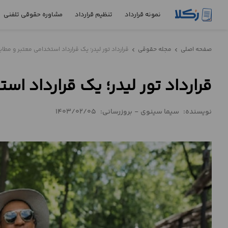
نمونه قرارداد
تنظیم قرارداد
مشاوره حقوقی تلفنی
نمونه
صفحه اصلی
مجله حقوقی
قرارداد تور لیدر؛ یک قرارداد استخدامی معتبر و مطاب
chevron_left
chevron_left
قرارداد
قرارداد تور لیدر؛ یک قرارداد اس
تنظیم
قرارداد
نویسنده:
سیما سینوی
-
بروزرسانی:
1403/02/05
مشاوره
حقوقی
تلفنی
استعلام
محاسبه
آنلاین