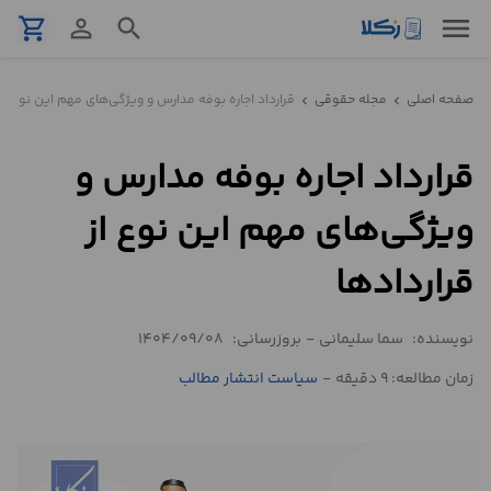
menu
shopping_cart
person_outline
search
نمونه
صفحه اصلی
مجله حقوقی
قرارداد اجاره بوفه مدارس و ویژگی‌های مهم این نوع از 
chevron_left
chevron_left
قرارداد
قرارداد اجاره بوفه مدارس و
تنظیم
قرارداد
ویژگی‌های مهم این نوع از
مشاوره
قراردادها
حقوقی
تلفنی
نویسنده:
سما سلیمانی
-
بروزرسانی:
1404/09/08
زمان مطالعه: 9 دقیقه
-
سیاست انتشار مطالب
استعلام
محاسبه
آنلاین