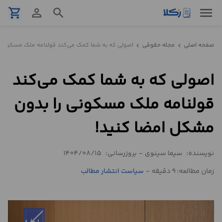
menu
shopping_cart
person_outline
search
نمونه
صفحه اصلی
مجله حقوقی
اصولی که به شما کمک می‌کند قولنامه ملک مسکونی ر
chevron_left
chevron_left
قرارداد
اصولی که به شما کمک می‌کند
تنظیم
قرارداد
قولنامه ملک مسکونی را بدون
مشاوره
مشکل امضا کنید!
حقوقی
تلفنی
نویسنده:
سیما سینوی
-
بروزرسانی:
1404/08/15
زمان مطالعه: 9 دقیقه
-
سیاست انتشار مطالب
استعلام
محاسبه
آنلاین