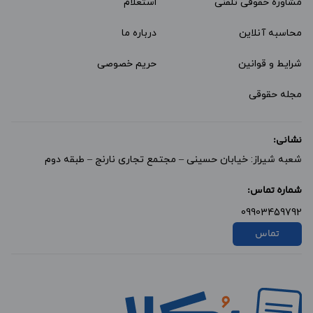
مشاوره حقوقی تلفنی
استعلام
محاسبه آنلاین
درباره ما
شرایط و قوانین
حریم خصوصی
مجله حقوقی
نشانی:
شعبه شیراز: خیابان حسینی – مجتمع تجاری نارنج – طبقه دوم
شماره تماس:
09903459792
تماس