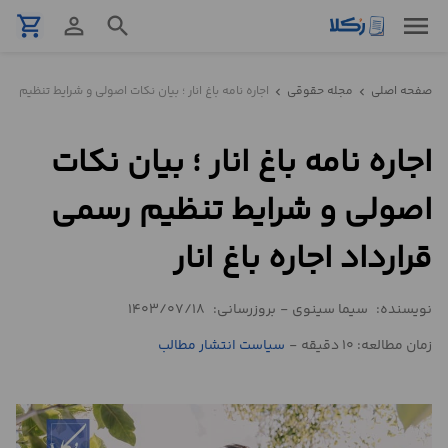
menu
shopping_cart
person_outline
search
نمونه
صفحه اصلی
مجله حقوقی
اجاره نامه باغ انار ؛ بیان نکات اصولی و شرایط تنظیم رسمی 
chevron_left
chevron_left
قرارداد
اجاره نامه باغ انار ؛ بیان نکات
تنظیم
قرارداد
اصولی و شرایط تنظیم رسمی
مشاوره
قرارداد اجاره باغ انار
حقوقی
تلفنی
نویسنده:
سیما سینوی
-
بروزرسانی:
1403/07/18
زمان مطالعه: 10 دقیقه
-
سیاست انتشار مطالب
استعلام
محاسبه
آنلاین