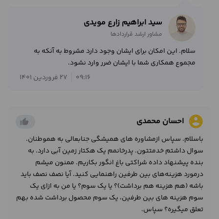
سید ابراهیم زارع مویدی
مشاور ارشد قراردادها
سلام. این امکان برای ایشان وجود دارد مشروط به آنکه به
مجموع همکاری شما با ایشان ضرر وارد نشود.
09:16
27 فروردین 1401
account_circle
احسان محمدی
thumb_up_alt
باسلام. سپاس ازمشاوره های همیشگی جنابعالی به هموطنان.
سوال داشتم خدمتتون. پدرخانمم یک هکتار زمین آبی دارد. به
بنده پیشنهاد داده شراکتی باغ انگور بکاریم. ممنون میشم
درمورد هزینه‌های بین طرفین راهنمایی کنید. آیا نصف نصف باید
باشه (هم هزینه هم برداشت)؟ یا یک سوم؟ یا من به ازای یک
سوم هزینه های بین طرفین، یک سوم محصول برداشت شده بهم
تعلق میگیره؟ سپاس.