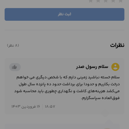
star
star
star
star
star
ثبت نظر
نظرات
(8 نظر)
account_circle
سلام رسول صدر
thumb_up_alt
سلام خسته نباشید زمینی دارم که با شخص دیگری می خواهم
درخت بکاریم و حدودا برای برداشت حدود ده پانزده سال طول
می‌کشد هزینه‌های کاشت و نگهداری چطوری باید محاسبه شود
فوق‌العاده سپاسگزارم.
18:57
16 فروردین 1403