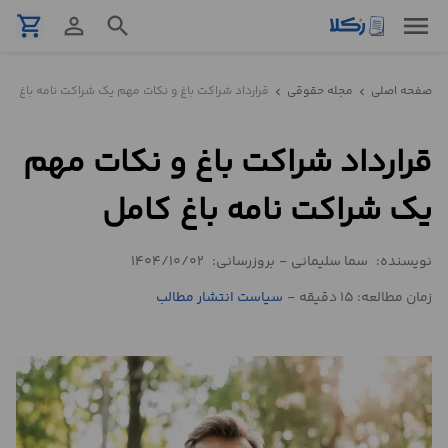
menu
shopping_cart
person_outline
search
نمونه
صفحه اصلی
مجله حقوقی
قرارداد شراکت باغ و نکات مهم یک شراکت نامه باغ کام
chevron_left
chevron_left
قرارداد
قرارداد شراکت باغ و نکات مهم
تنظیم
قرارداد
یک شراکت نامه باغ کامل
مشاوره
نویسنده:
سما سلیمانی
-
بروزرسانی:
1404/10/02
حقوقی
تلفنی
زمان مطالعه: 15 دقیقه
-
سیاست انتشار مطالب
استعلام
محاسبه
آنلاین