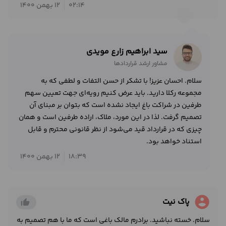
02:14
12 بهمن 1400
سید ابراهیم زارع مویدی
مشاور ارشد قراردادها
سلام. احسان عزیز! با تشکر از حسن التفات و لطفی که به
مجموعه رکلا دارید. باید عرض کنیم رویه‌ای جهت تعیین سهم
طرفین در شراکت باغ ایجاد نشده است که بتوان بر مبنای آن
تصمیم گرفت. لذا در این مورد، ملاک، اراده طرفین است و همان
چیزی که در قرارداد قید می‌شود از نظر قانونی محترم و قابل
استناد خواهد بود.
18:39
12 بهمن 1400
account_circle
پاک نیت
thumb_up_alt
سلام. خسته نباشید. برادرم مالک باغی است که ما با هم تصمیم به