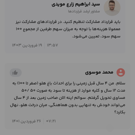
سید ابراهیم زارع مویدی
مشاور ارشد قراردادها
باید قرارداد مشارکت تنظیم کنید. در قراردادهای مشارکت نیز
معمولا هزینه‌ها با توجه به میزان سهم طرفین از مجموع 100
سهم سود، تعیین می‌شود.
13:57
19 فروردین 1403
account_circle
محمد موسوی
thumb_up_alt
سلام. من ۴ سال قبل زمینی را برای احداث باغ هلو (صفر تا ۱۰۰) به
مدت ۱۲ سال و کلیه موارد از هزینه تا سود به صورت ۵۰ /۵۰
مساوی تحویل گرفتم. سوالم اینه الان صاحب زمین بعد از ۴ سال
می‌تواند خودش به تنهایی بدون هماهنگی، میان درخت هلو، نهال
بکارد؟
07:21
26 فروردین 1401