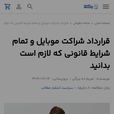
menu
shopping_cart
person_outline
search
نمونه
صفحه اصلی
مجله حقوقی
قرارداد شراکت موبایل و تمام شرایط قانونی که لازم اس
chevron_left
chevron_left
قرارداد
قرارداد شراکت موبایل و تمام
تنظیم
قرارداد
شرایط قانونی که لازم است
مشاوره
بدانید
حقوقی
تلفنی
نویسنده:
مریم ده بزرگی
-
بروزرسانی:
1402/06/12
زمان مطالعه: 8 دقیقه
-
سیاست انتشار مطالب
استعلام
محاسبه
آنلاین