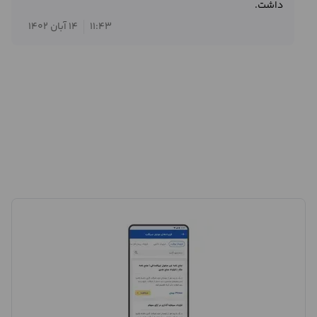
داشت.
11:43
14 آبان 1402