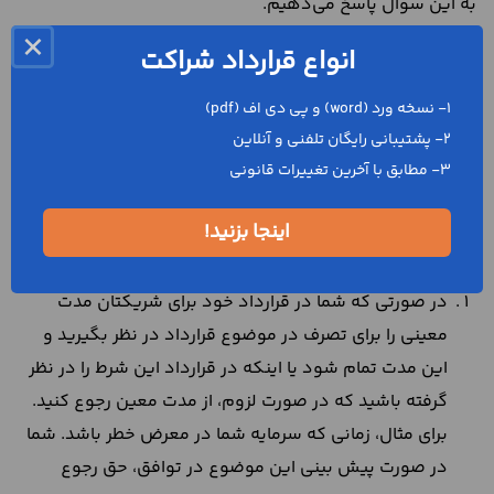
به این سوال پاسخ می‌دهیم.
×
پیش از این گفتیم که این قرارداد، یک توافق جایز است.
انواع قرارداد شراکت
بنابراین، هر یک از شرکا، هر زمان که مایل باشد، حتی بدون
1- نسخه ورد (word) و پی دی اف (pdf)
رضایت شریک یا شرکای دیگر، می‌تواند تمام یا بخشی از سهم
2- پشتیبانی رایگان تلفنی و آنلاین
خود را به یک شخص ثالث منتقل کند. البته نکته‌ای که در این
3- مطابق با آخرین تغییرات قانونی
میان اهمیت زیادی دارد، این مساله است که شریک یا شرکا در
دو حالت، اجازه هیچ گونه دخل و تصرفی در نمونه قرارداد
اینجا بزنید!
شراکت موبایل را ندارند. این دو حالت عبارتند از:
در صورتی که شما در قرارداد خود برای شریکتان مدت
معینی را برای تصرف در موضوع قرارداد در نظر بگیرید و
این مدت تمام شود یا اینکه در قرارداد این شرط را در نظر
گرفته باشید که در صورت لزوم، از مدت معین رجوع کنید.
برای مثال، زمانی که سرمایه شما در معرض خطر باشد. شما
در صورت پیش بینی این موضوع در توافق، حق رجوع