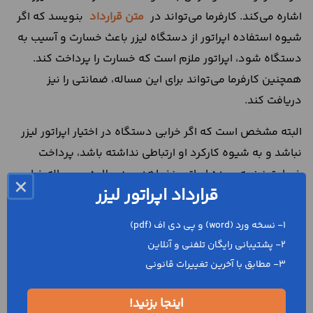
اشاره می‌کند. کارفرما می‌تواند در
متن قرارداد
بنویسد که اگر
شیوه استفاده اپراتور از دستگاه لیزر باعث خسارت و آسیب به
دستگاه شود، اپراتور ملزم است که خسارت را پرداخت کند.
همچنین کارفرما می‌تواند برای این مساله، ضمانتی را نیز
دریافت کند.
البته مشخص است که اگر خرابی دستگاه در اختیار اپراتور لیزر
نباشد و به شیوه کارکرد او ارتباطی نداشته باشد، پرداخت
خسارت نیز به عهده اپراتور نخواهد بود. علاوه بر مساله خرابی
×
قرارداد اپراتور لیزر
دستگاه و شیوه استفاده از آن، طرفین می‌توانند شروط دیگری
را نیز تعیین کنند.
1- نسخه ورد (word) و پی دی اف (pdf)
ساعت کاری روزانه اپراتور لیزر
2- پشتیبانی رایگان تلفنی و آنلاین
3- مطابق با آخرین تغییرات قانونی
تعیین ساعت کاری روزانه اپراتور لیزر ، از مسائل مهمی است که
اینجا بزنید!
حتما باید در متن قرارداد درباره آن توضیح دهید زیرا همین