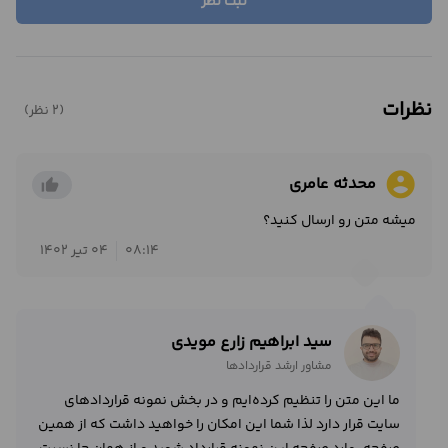
ثبت نظر
نظرات
(2 نظر)
account_circle
محدثه عامري
thumb_up_alt
ميشه متن رو ارسال كنيد؟
08:14
04 تیر 1402
سید ابراهیم زارع مویدی
مشاور ارشد قراردادها
ما این متن را تنظیم کرده‌ایم و در بخش نمونه قراردادهای
سایت قرار دارد لذا شما این امکان را خواهید داشت که از همین