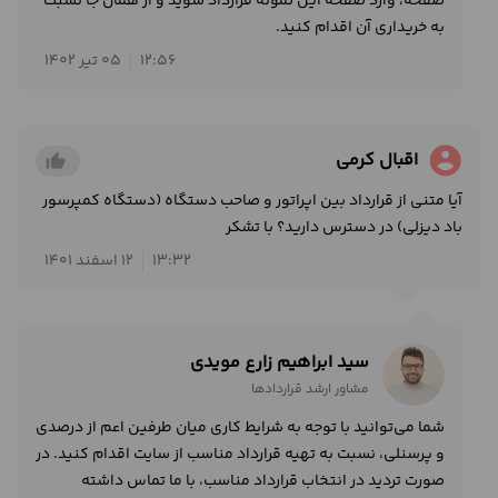
صفحه، وارد صفحه این نمونه قرارداد شوید و از همان جا نسبت
به خریداری آن اقدام کنید.
12:56
05 تیر 1402
account_circle
اقبال کرمی
thumb_up_alt
آیا متنی از قرارداد بین اپراتور و صاحب دستگاه (دستگاه کمپرسور
باد دیزلی) در دسترس دارید؟ با تشکر
13:32
12 اسفند 1401
سید ابراهیم زارع مویدی
مشاور ارشد قراردادها
شما می‌توانید با توجه به شرایط کاری میان طرفین اعم از درصدی
و پرسنلی، نسبت به تهیه قرارداد مناسب از سایت اقدام کنید. در
صورت تردید در انتخاب قرارداد مناسب، با ما تماس داشته