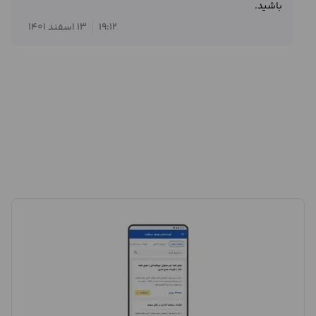
باشید.
19:12
13 اسفند 1401