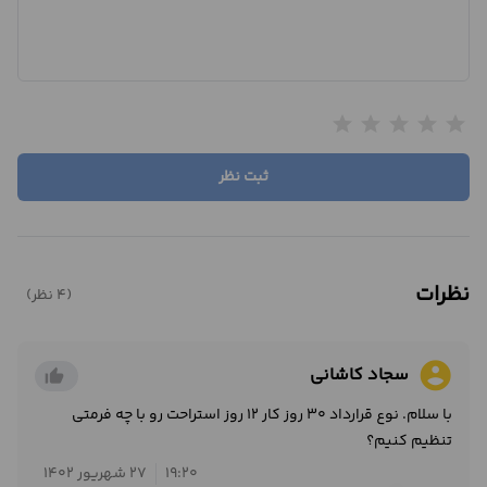
star
star
star
star
star
ثبت نظر
نظرات
(4 نظر)
account_circle
سجاد کاشانی
thumb_up_alt
با سلام. نوع قرارداد 30 روز کار 12 روز استراحت رو با چه فرمتی
تنظیم کنیم؟
19:20
27 شهریور 1402