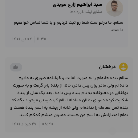
سید ابراهیم زارع مویدی
مشاور ارشد قراردادها
سلام. ما درخواست شما رو ثبت کردیم و با شما تماس خواهیم
داشت.
11:30
02 تیر 1401
account_circle
درخشان
thumb_up_alt
سلام بنده خانه‌ام را به صورت امانت و قولنامه صوری به مادرم
داده‌ام ولی مادر برای پس دادن خانه از بنده باج گرفت و به صورت
توافقی در دفترخانه به نام بنده پس داده، بعد یک سال از بنده
شکایت کرده دعوای بطلان معامله اعلام کرده یعنی میخواد بگه که
بنده ثمن معامله را نداده‌ام ولی خانه از ریشه به اسم بنده هست و
تمام امتیازاتش به اسم من هست. ممنون میشم کمکم کنید.
08:40
27 خرداد 1401