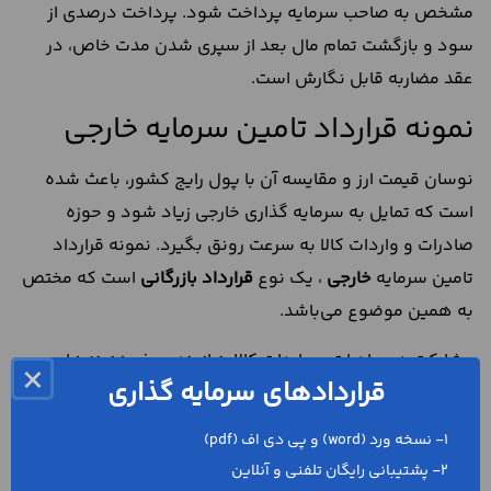
مشخص به صاحب سرمایه پرداخت شود. پرداخت درصدی از
سود و بازگشت تمام مال بعد از سپری شدن مدت خاص، در
عقد مضاربه قابل نگارش است.
نمونه قرارداد تامین سرمایه خارجی
نوسان‌ قیمت ارز و مقایسه آن با پول رایج کشور، باعث شده
است که تمایل به سرمایه گذاری خارجی زیاد شود و حوزه
صادرات و واردات کالا به سرعت رونق بگیرد. نمونه قرارداد
تامین سرمایه
خارجی
، یک نوع
قرارداد بازرگانی
است که مختص
به همین موضوع می‌باشد.
مشارکت در صادرات و واردات کالا، نیازمند صرف هزینه‌های
×
قراردادهای سرمایه گذاری
بالای نقل و انتقال کالا و پرداخت صورتحساب‌های اداری از قبیل
مالیات است. تعیین میزان مسئولیت هریک از طرف‌های
1- نسخه ورد (word) و پی دی اف (pdf)
همكاري
، فقط به لطف نمونه قرارداد تامین سرمایه خارجی
2- پشتیبانی رایگان تلفنی و آنلاین