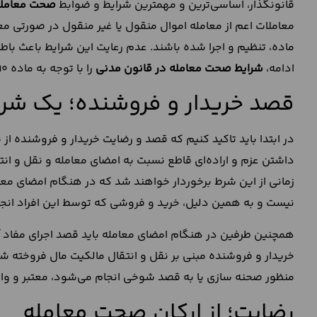
قانونگذار، اساسی‌ترین و مهمترین شرایط و ضوابط
صحت معامل
معاملات اعم از معامله اموال منقول یا غیر منقول در صورتی م
ماده، تنظیم و اجرا شده باشند. عدم رعایت این شرایط باعث باط
ادامه،
شرایط صحت معامله در قانون مدنی
را با توجه به ماده 190 این قانون بررسی می‌کنیم.
قصد خریدار و فروشنده؛ یک شر
در ابتدا باید تاکید کنیم که قصد و رضایت خریدار و فروشنده از
داشتن عزم و اراده‌ای قاطع نسبت به امضای معامله و نقل و ا
زمانی از این شرط برخوردار خواهند شد که در هنگام امضای معام
نیست و به همین دلیل، خرید و فروشی که توسط این افراد انجا
همچنین طرفین در هنگام امضای معامله باید قصد اجرای مفاد آن 
خریدار و فروشنده مبنی بر نقل و انتقال مالکیت مال فروخته 
منظور صحنه سازی یا به قصد شوخی انجام می‌شود، معتبر و واجد
رضایت؛ از ارکان صحت معامله