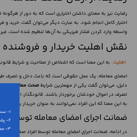
رضایت نیز به معنای داشتن اختیاری است که به دور از هرگونه ف
اختیار کامل انجام شود. به عبارت دیگر می‌توان گفت، خرید و فرو
واسطه وارد کردن فشار فیزیکی به آن‌ها تنظیم شده است، غیر نا
نقش اهلیت خریدار و فروشنده
اهلیت
به این معنا است که اشخاص از صلاحیت و شرایط قانونی 
امضای معامله، یک عمل حقوقی است که باعث دخل و تصرف طرف
دلیل، می‌توان گفت یکی از مهمترین شرایط
صحت معامله
این ا
تصرف در اموال خودشان برخوردار باشند. قانونگذار، اهلیت خری
به این معنا که این افراد نمی‌توانند به عنوان خریدار یا فروشن
1- نسخه ورد (word) و پی دی اف (pdf)
ضمانت اجرای امضای معامله توسط افرا
2- پشتیبانی رایگان تلفنی و آنلاین
3- مطابق با آخرین تغییرات قانونی
در ادامه، ضمانت اجرای امضای معامله توسط افراد صغیر، غیر رش