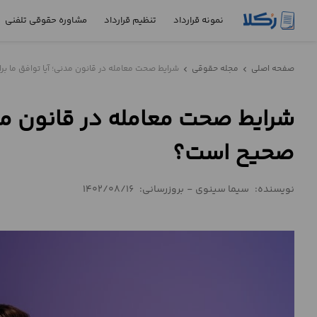
نمونه قرارداد
تنظیم قرارداد
مشاوره حقوقی تلفنی
نمونه
صفحه اصلی
مجله حقوقی
شرایط صحت معامله در قانون مدنی؛ آیا توافق ما ب
chevron_left
chevron_left
قرارداد
شرایط صحت معامله در قانون مدنی
تنظیم
قرارداد
صحیح است؟
مشاوره
حقوقی
نویسنده:
سیما سینوی
-
بروزرسانی:
1402/08/16
تلفنی
استعلام
محاسبه
آنلاین