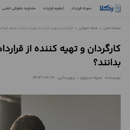
نمونه قرارداد
تنظیم قرارداد
مشاوره حقوقی تلفنی
نمونه
صفحه اصلی
مجله حقوقی
کارگردان و تهیه کننده از قرارداد ساخت فیلم کوتاه چ
chevron_left
chevron_left
قرارداد
کارگردان و تهیه کننده از قراردا
تنظیم
قرارداد
بدانند؟
مشاوره
حقوقی
نویسنده:
سیما سینوی
-
بروزرسانی:
1403/07/10
تلفنی
استعلام
محاسبه
آنلاین