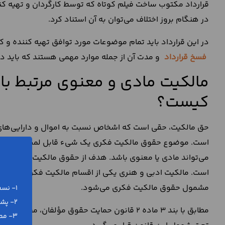
قرارداد مکتوب ساخت فیلم کوتاه که توسط کارگردان و تهیه کن
در هنگام بروز اختلاف می‌توان به آن استناد کرد.
در این قرارداد باید تمام موضوعات مورد توافق تهیه کننده و ک
فسخ قرارداد
و مدت آن از جمله موارد مهمی هستند که باید د
مالکیت مادی و معنوی مرتبط با 
کیست؟
حق مالکیت، حقی است که اشخاص نسبت به اموال و دارایی‌های
است. موضوع حقوق مالکیت فکری یک شیء قابل لمس نیست بلک
می‌تواند مادی یا معنوی باشد. هدف از حقوق مالکیت فکری، حما
است. مالکیت ادبی و هنری یکی از اقسام مالکیت فکری محسوب م
مشمول حقوق مالکیت فکری می‌شود.
1- نسخه ورد (word) و پی دی اف (pdf)
2- پشتیبانی رایگان تلفنی و آنلاین
مطابق با بند 3 ماده 2 قانون حمایت حقوق مؤلفان
3- مطابق با آخرین تغییرات قانونی