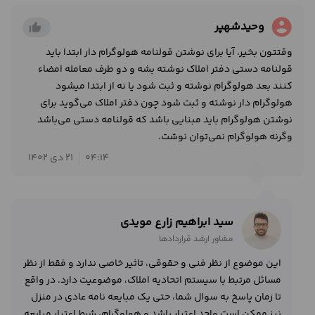
account_circle
وحیدشهپر
thumb_up_alt
وقتتون بخیر. آیا برای نوشتن قولنامه هولوگرام دار ابتدا باید
قولنامه دستی دفتر املاک نوشته بشه و دو طرف معامله امضاء
کنند بعد هولوگرام نوشته و ثبت شود یا نه از ابتدا میشود
هولوگرام دار نوشته و ثبت شود چون دفتر املاک می‌گوید برای
نوشتن هولوگرام باید مبنایی باشد که قولنامه دستی می‌باشد
وگرنه هولوگرام نمی‌توان نوشت.
04:14
21 دی 1402
سید ابراهیم زارع مویدی
مشاور ارشد قراردادها
این موضوع از نظر فنی و حقوقی، تاثیر خاصی ندارد و فقط از نظر
مسائل مرتبط با سیستم اتحادیه املاک، موضوعیت دارد. در واقع
تا زمان پاسخ به سوال شما، حتی یک مبایعه نامه عادی در منزل
نیز ممکن است واجد اعتبار باشد و هولوگرام، شرط اعتبار مبایعه