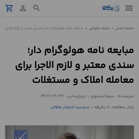
menu
shopping_cart
person_outline
search
نمونه
صفحه اصلی
مجله حقوقی
مبایعه نامه هولوگرام دار؛ سندی معتبر و لازم الاجرا بر
chevron_left
chevron_left
قرارداد
مبایعه نامه هولوگرام دار؛
تنظیم
قرارداد
سندی معتبر و لازم الاجرا برای
مشاوره
معامله املاک و مستغلات
حقوقی
تلفنی
نویسنده:
سیما سینوی
-
بروزرسانی:
1402/06/02
زمان مطالعه: 8 دقیقه
-
سیاست انتشار مطالب
استعلام
محاسبه
آنلاین