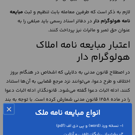
لازم به ذکر است که طرفین معامله بابت تنظیم و ثبت
مبایعه
نامه هولوگرام دار
در دفاتر اسناد رسمی باید مبلغی را به
عنوان حق تمبر و مالیات نیز پرداخت کنند.
اعتبار مبایعه نامه املاک
هولوگرام دار
در اصطلاح قانون مدنی به دلایلی که اشخاص در هنگام بروز
اختلاف و طرح دعوا، می‌توانند نزد مرجع قضایی به آن‌ها استناد
کنند، ادله اثبات دعوا گفته می‌شود. قانونگذار، ادله اثبات دعوا
را در ماده 1258 قانون مدنی شمارش کرده است. با توجه به بند
×
2 این ماده، می‌توان گفت که اسناد کتبی نیز از ادله اثبات دعوا
انواع مبایعه نامه ملک
هستند.
1- نسخه ورد (word) و پی دی اف (pdf)
مبایعه نامه هولوگرام دار
که توسط بنگاه‌های مشاور املاک و
2- پشتیبانی رایگان تلفنی و آنلاین