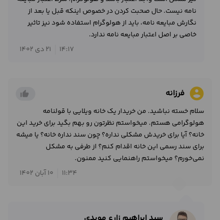
نامه نیست. حال صحبت کردن در خصوص اینکه قبل یا بعد از
نگارش مبایعه نامه، باید از هولوگرام استفاده شود نیز تاثیر
خاصی بر اصل اعتبار مبایعه نامه ندارد.
14:17
21 دی 1402
account_circle
فرزانه
thumb_up_alt
سلام خسته نباشید. من خریدار یک خانه ویلایی با قولنامه
هولوگرامی هستم. میخواستم نظرتون رو بهم بگید برای خرید این
خانه؟ آیا برای خریدش مشکلی نداره؟ چون سند نداره خانه؟ یا میشه
برای سند رسمی این خانه اقدام کنم؟ از طرفی به مشکل
نمی‌خورم؟ میخواستم راهنمایی کنید ممنون.
11:34
10 آبان 1402
سید ابراهیم زارع مویدی