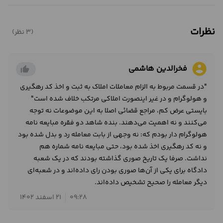
نظرات
(3 نظر)
account_circle
فخرالدین هاشمی
thumb_up_alt
"در قسمت مربوط به الزام معاملات املاک به ثبت و اخذ کد رهگیری
و هولوگرام و در غیر اینصورت املاکی مرتکب خلاف شده است"
بایستی عرض کم، مراجع قضائی اصلا به این موضوعات نه توجه
می‌کنند و نه اهمیت می‌دهند. بنده شاهد دو فقره مبایعه نامه
هولوگرام دار بودم که: نه وجهی از بابت معامله رد و بدل شده بود
و نه کد رهگیری اخذ شده بود، حتی مبایعه نامه شماره هم
نداشت. صرفا یک تاریخ صوری گذاشته بودند که در یک شعبه
دادگاه برای یکی از آن‌ها صوری بودن رای داده‌اند و در شعبه‌ای
دیگر معامله را صحیح تشخیص داده‌اند.
09:28
21 اسفند 1402