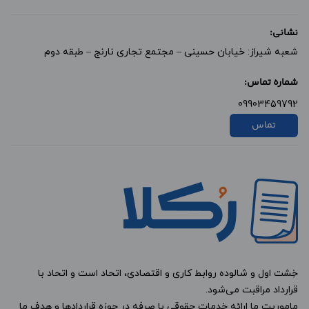
نشانی:
شعبه شیراز: خیابان حسینی – مجتمع تجاری نارنج – طبقه دوم
شماره تماس:
09903459792
تماس
خِشت اول و شالوده روابط کاری و اقتصادی، اتحاد است و اتحاد با
قرارداد مراقبت می‌شود.
ماموریت ما ارائه خدمات حقوقیِ با صرفه در حوزه قراردادها و هدف ما