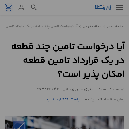
menu
shopping_cart
person_outline
search
نمونه
صفحه اصلی
مجله حقوقی
آیا درخواست تامین چند قطعه در یک قرارداد تامین قط
chevron_left
chevron_left
قرارداد
آیا درخواست تامین چند قطعه
تنظیم
قرارداد
در یک قرارداد تامین قطعه
مشاوره
امکان پذیر است؟
حقوقی
تلفنی
نویسنده:
سیما سینوی
-
بروزرسانی:
1403/04/30
زمان مطالعه: 9 دقیقه
-
سیاست انتشار مطالب
استعلام
محاسبه
آنلاین