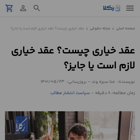
menu
shopping_cart
person_outline
search
نمونه
صفحه اصلی
مجله حقوقی
عقد خیاری چیست؟ عقد خیاری لازم است یا جایز؟
chevron_left
chevron_left
قرارداد
عقد خیاری چیست؟ عقد خیاری
تنظیم
قرارداد
لازم است یا جایز؟
مشاوره
نویسنده:
منا سبزه وند
-
بروزرسانی:
1401/05/23
حقوقی
تلفنی
زمان مطالعه: 8 دقیقه
-
سیاست انتشار مطالب
استعلام
محاسبه
آنلاین