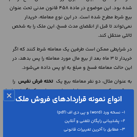
شده بود. این موضوع در ماده 458 قانون مدنی تحت عنوان
بیع شرط مطرح شده است. در این نوع معامله، خریدار
نمی‌تواند تا قبل از انقضای مدت فسخ، این ملک را به شخص
ثالثی منتقل کند.
در شرایطی ممکن است طرفین یک معامله شرط کنند که اگر
خریدار تا ۳ ماه بعد از بیع مال مورد معامله را پس بدهد، در
این حالت معامله فسخ و مبلغ به او پس داده می‌شود.
به‌ عنوان مثال، دو نفر معامله بیع یک
تخته فرش نفیس
را
منعقد می‌کنند. در متن معامله نوشته می‌شود که اگر خریدار تا
×
انواع نمونه قراردادهای فروش ملک
۳ ماه بعد این فرش را به فروشنده پس بدهد، معامله فسخ
می‌شود و او می‌تواند مبلغ آن را پس بگیرد. در این حالت اختیار
1- نسخه ورد (word) و پی دی اف (pdf)
فسخ برای خریدار تعیین ‌شده است. چنانچه مدت معین نشود،
2- پشتیبانی رایگان تلفنی و آنلاین
شرط و بیع هر دو باطل هستند.
3- مطابق با آخرین تغییرات قانونی