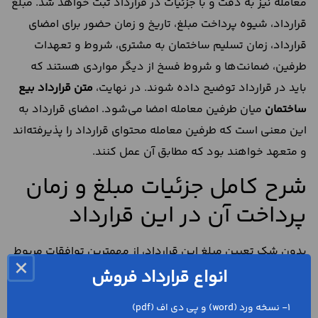
معامله نیز به دقت و با جزئیات در قرارداد ثبت خواهد شد. مبلغ
قرارداد، شیوه پرداخت مبلغ، تاریخ و زمان حضور برای امضای
قرارداد، زمان تسلیم ساختمان به مشتری، شروط و تعهدات
طرفین، ضمانت‌ها و شروط فسخ از دیگر مواردی هستند که
باید در قرارداد توضیح داده شوند. در نهایت،
متن
قرارداد بیع
ساختمان
میان طرفین معامله امضا می‌شود. امضای قرارداد به
این معنی است که طرفین معامله محتوای قرارداد را پذیرفته‌اند
و متعهد خواهند بود که مطابق آن عمل کنند.
شرح کامل جزئیات مبلغ و زمان
پرداخت آن در این قرارداد
بدون شک تعیین مبلغ این قرارداد، از مهمترین توافقات مربوط
×
به انجام این معامله است. مالک و مشتری، باید توافق نهایی
انواع قرارداد فروش
خود در خصوص مبلغی که برای انجام معامله ساختمان در نظر
1- نسخه ورد (word) و پی دی اف (pdf)
گرفته‌‌اند را به صورت مکتوب در متن قرارداد بنویسند. اگر بهای