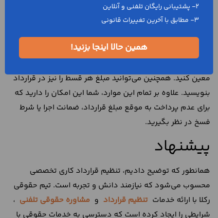
2- پشتیبانی رایگان تلفنی و آنلاین
این معامله به صورت نقد پرداخت می‌شود یا اگر توافق به این
3- مطابق با آخرین تغییرات قانونی
صورت است که معامله به صورت اقساطی باشد، لازم است در
خصوص این موارد نیز در متن قرارداد به دقت توضیح دهید.
همین حالا اینجا بزنید!
شما می‌توانید تعداد اقساط و تاریخ دقیق زمان پرداخت آن‌ها را
معین کنید. همچنین می‌توانید مبلغ هر قسط را نیز در قرارداد
بنویسید. علاوه بر تمام این موارد، شما این امکان را دارید که
برای عدم پرداخت به موقع مبلغ قرارداد، ضمانت اجرا یا شرط
فسخ در نظر بگیرید.
پیشنهاد
همانطور که توضیح دادیم، تنظیم قرارداد کاری تخصصی
محسوب می‌شود که نیازمند دانش و تجربه است. تیم حقوقی
رکلا با ارائه خدمات
تنظیم قرارداد
و
مشاوره حقوقی تلفنی
،
شرایطی را ایجاد کرده است که دسترسی به خدمات حقوقی با