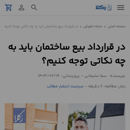
menu
shopping_cart
person_outline
search
نمونه
صفحه اصلی
مجله حقوقی
در قرارداد بیع ساختمان باید به چه نکاتی توجه کنیم؟
chevron_left
chevron_left
قرارداد
در قرارداد بیع ساختمان باید به
تنظیم
قرارداد
چه نکاتی توجه کنیم؟
مشاوره
نویسنده:
سما سلیمانی
-
بروزرسانی:
1403/02/19
حقوقی
تلفنی
زمان مطالعه: 7 دقیقه
-
سیاست انتشار مطالب
استعلام
محاسبه
آنلاین