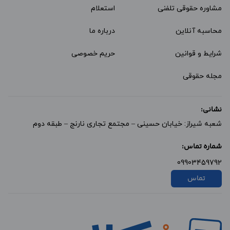
مشاوره حقوقی تلفنی
استعلام
محاسبه آنلاین
درباره ما
شرایط و قوانین
حریم خصوصی
مجله حقوقی
نشانی:
شعبه شیراز: خیابان حسینی – مجتمع تجاری نارنج – طبقه دوم
شماره تماس:
09903459792
تماس