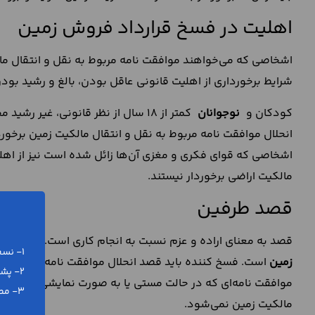
اهلیت در فسخ قرارداد فروش زمین
اشخاصی که می‌خواهند موافقت نامه مربوط به نقل و انتقال مالک
شرایط برخورداری از اهلیت قانونی عاقل بودن، بالغ و رشید بود
کودکان و
نوجوانان
کمتر از 18 سال از نظر قانونی، غیر
انحلال موافقت نامه مربوط به نقل و انتقال مالکیت زمین برخورد
اشخاصی که قوای فکری و مغزی آن‌ها زائل شده است نیز از اهلی
مالکیت اراضی برخوردار نیستند.
قصد طرفین
قصد به معنای اراده و عزم نسبت به انجام کاری است. در واقع
1- نسخه ورد (word) و پی دی اف (pdf)
زمین
است. فسخ کننده باید قصد انحلال موافقت نامه مربوط به نق
2- پشتیبانی رایگان تلفنی و آنلاین
موافقت نامه‌ای که در حالت مستی یا به صورت نمایشی منحل شد
3- مطابق با آخرین تغییرات قانونی
مالکیت زمین نمی‌شود.