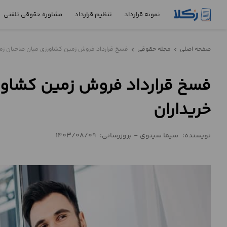
نمونه قرارداد
تنظیم قرارداد
مشاوره حقوقی تلفنی
نمونه
صفحه اصلی
مجله حقوقی
فسخ قرارداد فروش زمین کشاورزی میان صاحبان زمی
chevron_left
chevron_left
قرارداد
فسخ قرارداد فروش زمین کشاور
تنظیم
قرارداد
خریداران
مشاوره
حقوقی
نویسنده:
سیما سینوی
-
بروزرسانی:
1403/08/09
تلفنی
استعلام
محاسبه
آنلاین