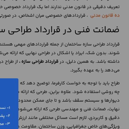
تعریف دقیقی در قانون مدنی ندارند اما یک قرارداد خصوصی خواه
ده قانون مدنی
، قراردادهای خصوصی میان اشخاص، در صورتی ک
ضمانت فنی در قرارداد طراحی س
قرارداد طراحی سازه ساختمان از جمله قراردادهای مهمی هستن
شوند. بدون شک، ایراد یا اشکال در طراحی نهایی که ارائه می‌
داشته باشد. به همین دلیل، در
قرارداد طراحی سازه
،
از طراح 
می‌دهد را به عهده بگیرد.
طراح باید با توجه به خواست کارفرما، توضیح دهد که برای ساخت 
چه روشی استفاده شود. علاوه براین، طرحی که ارائه می‌شود با
دیوارها و سیستم سقف باشد و تا جای ممکن محدودیتی را برای ان
1- نسخه ورد (word) و پی دی اف (pdf)
نهایت، ضمانت فنی و مهندسی طرحی که ارائه می‌شود، به عهده 
2- پشتیبانی رایگان تلفنی و آنلاین
دقیق و کاربردی، لازم است مسائل مختلفی مانند ارزش پایان عمر
3- مطابق با آخرین تغییرات قانونی
ویژگی‌های خاص جغرافیایی، وزن ساختمان، مقاومت در برابر حریق