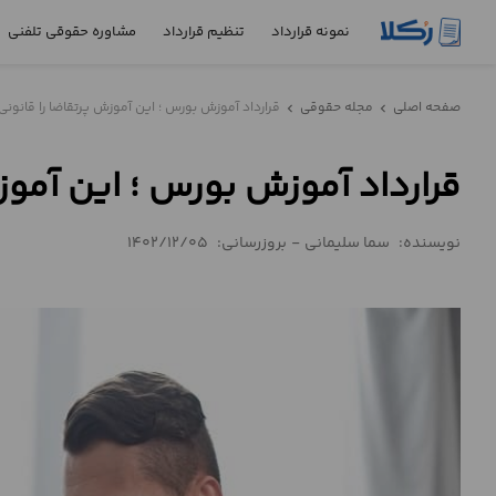
نمونه قرارداد
تنظیم قرارداد
مشاوره حقوقی تلفنی
نمونه
صفحه اصلی
مجله حقوقی
قرارداد آموزش بورس ؛ این آموزش پرتقاضا را قانونی
chevron_left
chevron_left
قرارداد
قرارداد آموزش بورس ؛ این آموزش
تنظیم
قرارداد
نویسنده:
سما سلیمانی
-
بروزرسانی:
1402/12/05
مشاوره
حقوقی
تلفنی
استعلام
محاسبه
آنلاین