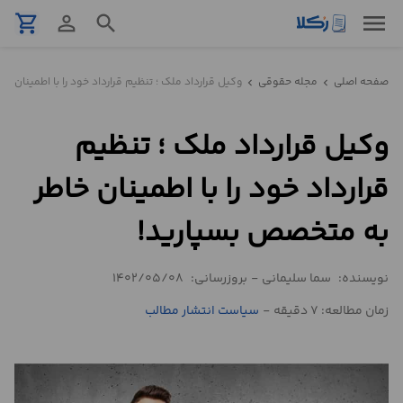
menu
shopping_cart
person_outline
search
نمونه
صفحه اصلی
مجله حقوقی
وکیل قرارداد ملک ؛ تنظیم قرارداد خود را با اطمینان 
chevron_left
chevron_left
قرارداد
وکیل قرارداد ملک ؛ تنظیم
تنظیم
قرارداد
قرارداد خود را با اطمینان خاطر
مشاوره
به متخصص بسپارید!
حقوقی
تلفنی
نویسنده:
سما سلیمانی
-
بروزرسانی:
1402/05/08
زمان مطالعه: 7 دقیقه
-
سیاست انتشار مطالب
استعلام
محاسبه
آنلاین