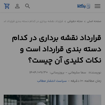
menu
shopping_cart
person_outline
search
نمونه
صفحه اصلی
مجله حقوقی
قرارداد نقشه برداری در کدام دسته بندی قرارداد است
chevron_left
chevron_left
قرارداد
قرارداد نقشه برداری در کدام
تنظیم
قرارداد
دسته بندی قرارداد است و
مشاوره
نکات کلیدی آن چیست؟
حقوقی
تلفنی
نویسنده:
سما سلیمانی
-
بروزرسانی:
1404/09/30
زمان مطالعه: 10 دقیقه
-
سیاست انتشار مطالب
استعلام
محاسبه
آنلاین