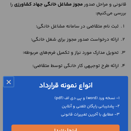
قانونی و مراحل صدور
مجوز مشاغل خانگی جهاد کشاورزی
را
بررسی می‌کنیم:
ثبت نام متقاضی در سامانه مشاغل خانگی؛
ارائه درخواست صدور مجوز برای شغل خانگی؛
تحویل مدارک مورد نیاز و تکمیل فرم‌های مربوطه؛
ارائه طرح توجیهی کار خانگی توسط متقاضی؛
ارائه مستندات مربوط به تامین سرمایه و سهم آورده
×
انواع نمونه قرارداد
متقاضی (در خصوص اشخاص پشتیبان)؛
1- نسخه ورد (word) و پی دی اف (pdf)
بررسی درخواست و طرح متقاضی در نهاد اجرایی (ظرف
2- پشتیبانی رایگان تلفنی و آنلاین
حداکثر یک هفته)؛
3- مطابق با آخرین تغییرات قانونی
تایید طرح متقاضی و صدور مجوز برای کار خانگی از سوی