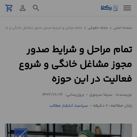
menu
shopping_cart
person_outline
search
نمونه
صفحه اصلی
مجله حقوقی
تمام مراحل و شرایط صدور مجوز مشاغل خانگی و شروع 
chevron_left
chevron_left
قرارداد
تمام مراحل و شرایط صدور
تنظیم
قرارداد
مجوز مشاغل خانگی و شروع
مشاوره
فعالیت در این حوزه
حقوقی
تلفنی
نویسنده:
سیما سینوی
-
بروزرسانی:
1402/10/12
زمان مطالعه: 8 دقیقه
-
سیاست انتشار مطالب
استعلام
محاسبه
آنلاین