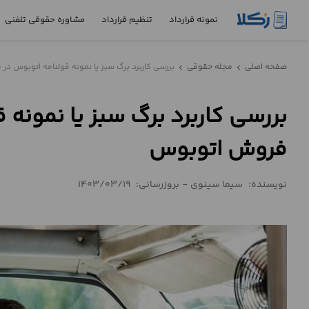
نمونه قرارداد
تنظیم قرارداد
مشاوره حقوقی تلفنی
نمونه
صفحه اصلی
مجله حقوقی
بررسی کاربرد برگ سبز یا نمونه قولنامه اتوبوس در
chevron_left
chevron_left
قرارداد
بررسی کاربرد برگ سبز یا نمونه 
تنظیم
قرارداد
فروش اتوبوس
مشاوره
حقوقی
نویسنده:
سیما سینوی
-
بروزرسانی:
1403/03/19
تلفنی
استعلام
محاسبه
آنلاین