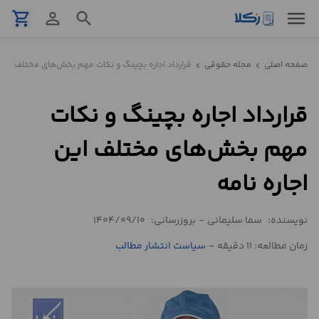
menu
shopping_cart
person_outline
search
نمونه
صفحه اصلی
مجله حقوقی
قرارداد اجاره بچینگ و نکات مهم بخش‌های مختلف این ا
chevron_left
chevron_left
قرارداد
قرارداد اجاره بچینگ و نکات
تنظیم
قرارداد
مهم بخش‌های مختلف این
مشاوره
اجاره نامه
حقوقی
تلفنی
نویسنده:
سما سلیمانی
-
بروزرسانی:
1404/09/10
زمان مطالعه: 11 دقیقه
-
سیاست انتشار مطالب
استعلام
محاسبه
آنلاین