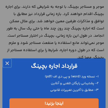
موجر و مستاجر بچینگ، با توجه به شرایطی که دارند، برای اجاره
بچینگ اقدام خواهند کرد. بازه زمانی قرارداد نیز مطابق با
توافق و مذاکرات طرفین معین خواهد شد. برای مثال ممکن
است که اجاره بچینگ چند روز، چند ماه یا حتی یک سال به طور
انجامد. در طول این بازه زمانی، بچینگ در اختیار مستاجر است.
موجر نمی‌تواند مانع استفاده یا منفعت مستاجر شود و ملزم
است که در طول دوره اجاره، شرایط را برای استفاده مستاجر از
بچینگ، مهیا کند.
×
قرارداد اجاره بچینگ
از طرف دیگر، مستاجر نیز ملزم خواهد بود که در طول دوره
اجاره، به همان صورتی که توافق شده است، مبلغ اجاره بها را به
1- نسخه ورد (word) و پی دی اف (pdf)
موجر بپردازد و همچنین به شیوه‌ای صحیح از دستگاه استفاده
2- پشتیبانی رایگان تلفنی و آنلاین
کند و به آن آسیب نرساند. تاریخ شروط و اتمام قرارداد، در متن
3- مطابق با آخرین تغییرات قانونی
نمونه قرارداد اجاره بچینگ نوشته می‌شود. در طول این دوره،
اینجا بزنید!
موجر یا مستاجر نمی‌توانند درخواست
فسخ قرارداد
یا