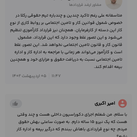
مشاور ارشد قراردادها
متاسفانه علی رغم تاکید چندین و چندباره تیم حقوقی رکلا در
خصوص شمول قوانین کار و تامین اجتماعی بر روابط کاری از نوع
کار این دسته از کارفرمایان، همچنان نیز قرارداد کارآموزی تنظیم
می‌شود و این تصور غلط وجود دارد که این قرارداد، مشمول
قانون کار و قانون تامین اجتماعی نخواهد شد. این تصور، غلط
است و کارآموز می‌تواند هر زمانی با مراجعه به اداره کار و اداره
تامین اجتماعی نسبت به دریافت حقوق و مزایای خود و همچنین
بیمه اقدام کند.
11:47
05 اردیبهشت 1402
account_circle
امیر اکبری
thumb_up_alt
با سلام. من شغلم اجرای دکوراسیون داخلی هست و چند وقتی
هست که یک نیرو 15 ساله دارم. به صورت ساعتی بهش حقوق
میدم. چه نوع قراردادی باهاش ببندم که درگیر بیمه و اداره کار
نشم؟