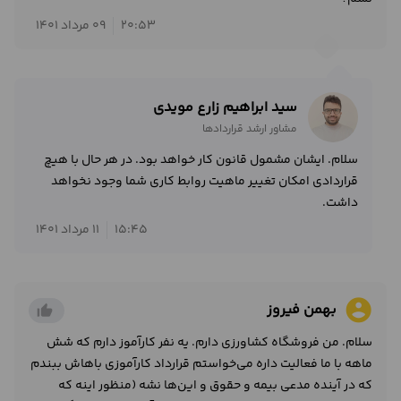
20:53
09 مرداد 1401
سید ابراهیم زارع مویدی
مشاور ارشد قراردادها
سلام. ایشان مشمول قانون کار خواهد بود. در هر حال با هیچ
قراردادی امکان تغییر ماهیت روابط کاری شما وجود نخواهد
داشت.
15:45
11 مرداد 1401
account_circle
بهمن فیروز
thumb_up_alt
سلام. من فروشگاه کشاورزی دارم. یه نفر کارآموز دارم که شش
ماهه با ما فعالیت داره می‌خواستم قرارداد کارآموزی باهاش ببندم
که در آینده مدعی بیمه و حقوق و این‌ها نشه (منظور اینه که