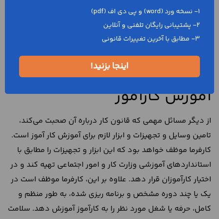
ادامه تذکر می‌دهد که کار مورد نظر نباید برای سلامت و رشد
1- نسخه ورد (word) و پی دی اف (pdf)
جسمی و سلامت روحی نوجوان خطر آفرین یا آسیب زا باشد. در
2- پشتیبانی رایگان تلفنی و آنلاین
مجموع برای انجام موضوع این قرارداد لازم است که به نکات
3- مطابق با آخرین تغییرات قانونی
قانونی مربوط به
شرایط کار نوجوانان
آگاه باشید.
اینجا بزنید!
ابزار و تجهیزات مورد نیاز برای
آموزش کارآموز
از دیگر مسائل مهمی که قانون کار درباره آن صحبت می‌کند،
تامین وسایل و تجهیزات و ابزار لازم برای آموزش کار آموز است.
کارفرما موظف خواهد بود که این ابزار و تجهیزات را مطابق با
استانداردهای آموزشی وزارت کار و امور اجتماعی تهیه کند و در
اختیار کارآموزان قرار دهد. علاوه بر این، کارفرما موظف است در
یک یا چند دوره مشخص و برنامه ریزی شده، به طور منظم و
کامل، حرفه یا شغل مورد نظر را به کارآموز آموزش دهد. سلامت