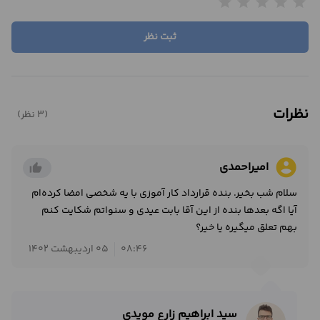
star
star
star
star
star
ثبت نظر
نظرات
(3 نظر)
account_circle
امیراحمدی
thumb_up_alt
سلام شب بخیر. بنده قرارداد کار آموزی با یه شخصی امضا کرده‌ام
آیا اگه بعدها بنده از این آقا بابت عیدی و سنواتم شکایت کنم
بهم تعلق میگیره یا خیر؟
08:46
05 اردیبهشت 1402
سید ابراهیم زارع مویدی