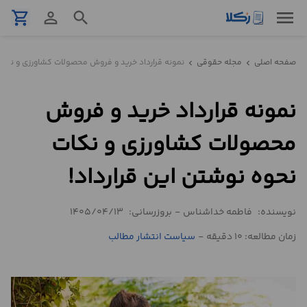
menu
shopping_cart
person_outline
search
نمونه
صفحه اصلی
مجله حقوقی
نمونه قرارداد خرید و فروش محصولات کشاورزی و نکات 
chevron_left
chevron_left
قرارداد
نمونه قرارداد خرید و فروش
تنظیم
قرارداد
محصولات کشاورزی و نکات
مشاوره
نحوه نوشتن این قرارداد!
حقوقی
تلفنی
نویسنده:
فاطمه خداشناس
-
بروزرسانی:
1405/04/13
زمان مطالعه: 10 دقیقه
-
سیاست انتشار مطالب
استعلام
محاسبه
آنلاین