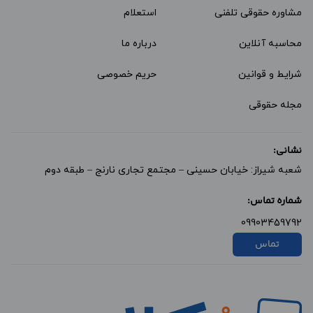
مشاوره حقوقی تلفنی
استعلام
محاسبه آنلاین
درباره ما
شرایط و قوانین
حریم خصوصی
مجله حقوقی
نشانی:
شعبه شیراز: خیابان حسینی – مجتمع تجاری نارنج – طبقه دوم
شماره تماس:
09903459792
تماس