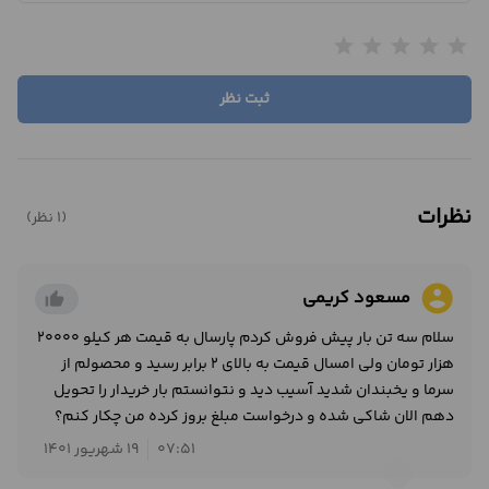
star
star
star
star
star
ثبت نظر
نظرات
(1 نظر)
account_circle
مسعود کریمی
thumb_up_alt
سلام سه تن بار پیش فروش کردم پارسال به قیمت هر کیلو ۲۰۰۰۰
هزار تومان ولی امسال قیمت به بالای ۲ برابر رسید و محصولم از
سرما و یخبندان شدید آسیب دید و نتوانستم بار خریدار را تحویل
دهم الان شاکی شده و درخواست مبلغ بروز کرده من چکار کنم؟
07:51
19 شهریور 1401