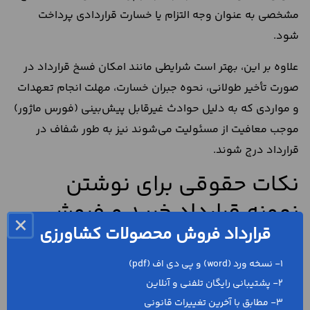
مشخصی به عنوان وجه التزام یا خسارت قراردادی پرداخت
شود.
علاوه بر این، بهتر است شرایطی مانند امکان فسخ قرارداد در
صورت تأخیر طولانی، نحوه جبران خسارت، مهلت انجام تعهدات
و مواردی که به دلیل حوادث غیرقابل پیش‌بینی (فورس ماژور)
موجب معافیت از مسئولیت می‌شوند نیز به طور شفاف در
قرارداد درج شوند.
نکات حقوقی برای نوشتن
نمونه قرارداد خرید و فروش
×
قرارداد فروش محصولات کشاورزی
محصولات کشاورزی
1- نسخه ورد (word) و پی دی اف (pdf)
هر یک از طرفین نمونه قرارداد خرید محصولات کشاورزی
2- پشتیبانی رایگان تلفنی و آنلاین
می‌تواند شروطی را برای طرف مقابل در متن قرارداد تعیین
3- مطابق با آخرین تغییرات قانونی