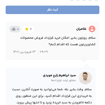
ثبت نظر
account_circle
غلامیان
thumb_up_alt
star
0
4
سلام. روزتون بخیر. امکان خرید قرارداد فروش محصولات
کشاورزیتون هست که اقدام کنم؟
09:09
13 فروردین 1401
سید ابراهیم زارع مویدی
مشاور ارشد قراردادها
سلام. وقت بخیر. بله. شما می‌توانید به صورت آنلاین، نسبت
به خریداری این قرارداد اقدام کنید. برای این منظور، روی
دکمه «افزودن به سبد خرید» بزنید و تا انتها پیش بروید.