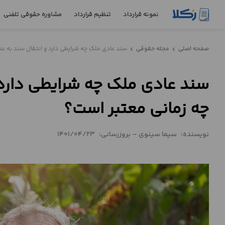
نمونه قرارداد
تنظیم قرارداد
مشاوره حقوقی تلفنی
نمونه
صفحه اصلی
مجله حقوقی
سند عادی ملک چه شرایطی دارد و انتقال سند به عن
chevron_left
chevron_left
قرارداد
سند عادی ملک چه شرایطی دارد 
تنظیم
قرارداد
چه زمانی معتبر است؟
مشاوره
حقوقی
نویسنده:
سیما سینوی
-
بروزرسانی:
1401/04/23
تلفنی
استعلام
محاسبه
آنلاین