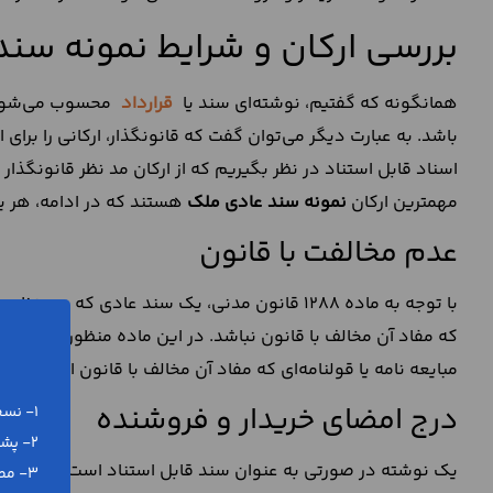
بررسی ارکان و شرایط نمونه سن
همانگونه که گفتیم، نوشته‌ای سند یا
قرارداد
محسوب می‌شود ک
باشد. به عبارت دیگر می‌توان گفت که قانونگذار، ارکانی را برای ا
اسناد قابل استناد در نظر بگیریم که از ارکان مد نظر قانونگذار
مهمترین ارکان
نمونه سند عادی ملک
هستند که در ادامه، هر یک 
عدم مخالفت با قانون
با توجه به ماده 1288 قانون مدنی، یک سند عادی
که مفاد آن مخالف با قانون نباشد. در این ماده منظور از قانون
مبایعه نامه یا قولنامه‌ای که مفاد آن مخالف با قانون است، یک
درج امضای خریدار و فروشنده
1- نسخه ورد (word) و پی دی اف (pdf)
2- پشتیبانی رایگان تلفنی و آنلاین
یک نوشته در صورتی به عنوان سند قابل استناد است که دارای ام
3- مطابق با آخرین تغییرات قانونی