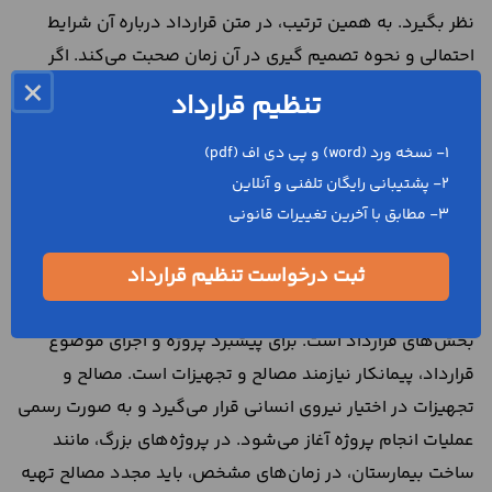
نظر بگیرد. به همین ترتیب، در متن قرارداد درباره آن شرایط
احتمالی و نحوه تصمیم گیری در آن زمان صحبت می‌کند. اگر
×
متن قرارداد با دقت تنظیم شده باشد، علاوه بر اعتبار و ضمانت
تنظیم قرارداد
معامله، از بسیاری از اختلافات و مشکلات میان طرفین قرارداد
نیز جلوگیری می‌کند.
1- نسخه ورد (word) و پی دی اف (pdf)
2- پشتیبانی رایگان تلفنی و آنلاین
تامین مصالح و تجهیزات در
3- مطابق با آخرین تغییرات قانونی
قرارداد ساخت بیمارستان
ثبت درخواست تنظیم قرارداد
تامین مصالح برای قراردادهای پیمانکاری ساخت، از مهمترین
بخش‌های قرارداد است. برای پیشبرد پروژه و اجرای موضوع
قرارداد، پیمانکار نیازمند مصالح و تجهیزات است. مصالح و
تجهیزات در اختیار نیروی انسانی قرار می‌گیرد و به صورت رسمی
عملیات انجام پروژه آغاز می‌شود. در پروژه‌های بزرگ، مانند
ساخت بیمارستان، در زمان‌های مشخص، باید مجدد مصالح تهیه