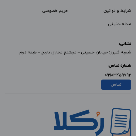
شرایط و قوانین
حریم خصوصی
مجله حقوقی
نشانی:
شعبه شیراز: خیابان حسینی – مجتمع تجاری نارنج – طبقه دوم
شماره تماس:
09903459792
تماس