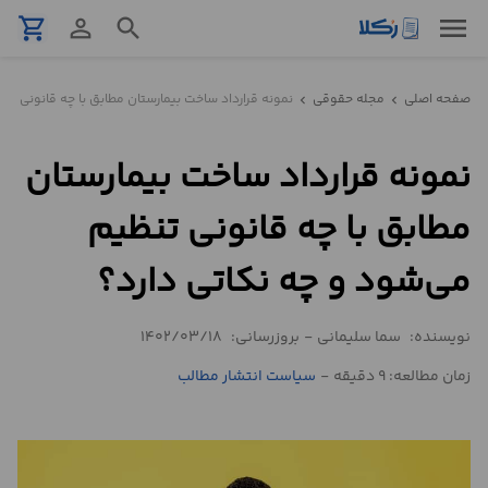
menu
shopping_cart
person_outline
search
نمونه
صفحه اصلی
مجله حقوقی
نمونه قرارداد ساخت بیمارستان مطابق با چه قانونی تنظ
chevron_left
chevron_left
قرارداد
نمونه قرارداد ساخت بیمارستان
تنظیم
قرارداد
مطابق با چه قانونی تنظیم
مشاوره
می‌شود و چه نکاتی دارد؟
حقوقی
تلفنی
نویسنده:
سما سلیمانی
-
بروزرسانی:
1402/03/18
زمان مطالعه: 9 دقیقه
-
سیاست انتشار مطالب
استعلام
محاسبه
آنلاین