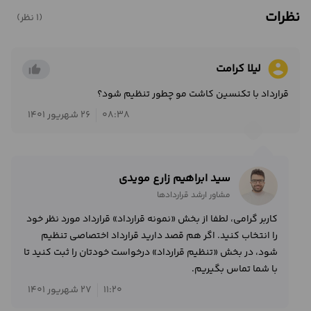
نظرات
(1 نظر)
account_circle
لیلا کرامت
thumb_up_alt
قرارداد با تکنسین کاشت مو چطور تنظیم شود؟
08:38
26 شهریور 1401
سید ابراهیم زارع مویدی
مشاور ارشد قراردادها
کاربر گرامی، لطفا از بخش «نمونه قرارداد» قرارداد مورد نظر خود
را انتخاب کنید. اگر هم قصد دارید قرارداد اختصاصی تنظیم
شود، در بخش «تنظیم قرارداد» درخواست خودتان را ثبت کنید تا
با شما تماس بگیریم.
11:20
27 شهریور 1401