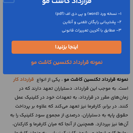
قرارداد کاشت مو
به طور کلی یک کلینیک زیبایی، برای انجام عمل‌های زیبایی، به
دستیارانی نیاز دارد. این دستیاران، دارای گواهی دوره‌های
1- نسخه ورد (word) و پی دی اف (pdf)
تخصصی هستند. ممکن است این سوال مطرح شود که روابط
2- پشتیبانی رایگان تلفنی و آنلاین
کاری کلینیک زیبایی با پرسنل خود، بر چه اساس تنظیم
3- مطابق با آخرین تغییرات قانونی
می‌شود؟ کلینیک‌های زیبایی، برای استخدام دستیاران خود،
اینجا بزنید!
قراردادی را به نام
نمونه قرارداد تکنسین کاشت مو
تنظیم و
منعقد می‌کند. به موجب این قرارداد، کلینیک به عنوان کارفرما
نمونه قرارداد تکنسین کاشت مو
و دستیاران به عنوان کارگران شناسایی می‌شوند.
نمونه قرارداد تکنسین کاشت مو
، یکی از انواع
قرارداد کار
است. به موجب این قرارداد، دستیاران تعهد دارند که در
زمان‌های مقرر در قرارداد، به تعهدات خود در کلینیک عمل
کنند. در برابر، کارفرما نیز تعهد می‌کند که علاوه بر پرداخت
حقوق پایه به دستیاران، درصدی از مجموع سود کلینیک را به
آن‌ها نیز بپردازد. همچنین از آنجا که میان کارفرما و کارکنان،