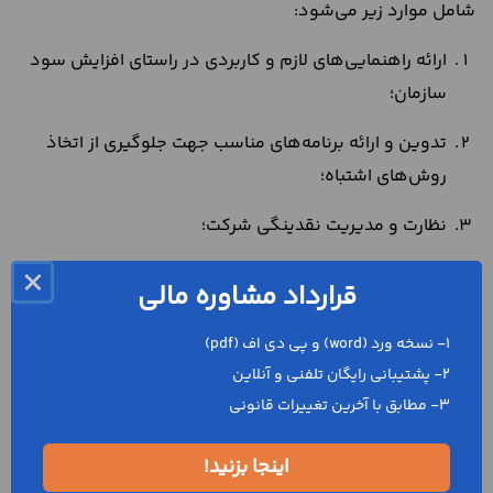
شامل موارد زیر می‌شود:
ارائه راهنمایی‌های لازم و کاربردی در راستای افزایش سود
سازمان؛
تدوین و ارائه برنامه‌های مناسب جهت جلوگیری از اتخاذ
روش‌های اشتباه؛
نظارت و مدیریت نقدینگی شرکت؛
×
ارائه مشاوره مفید در سرمایه گذاری‌های سودمند، کنار
قرارداد مشاوره مالی
گذاشتن گزینه‌های غیر ضروری، تسهیلات بانکی و
طرح‌های توجیهی؛
1- نسخه ورد (word) و پی دی اف (pdf)
2- پشتیبانی رایگان تلفنی و آنلاین
تدوین یک استراتژی سودمند جهت مراحل بازاریابی خدمات
3- مطابق با آخرین تغییرات قانونی
سازمان؛
اینجا بزنید!
تجزیه و تحلیل مشکلات مالی و در صورت لزوم ارائه