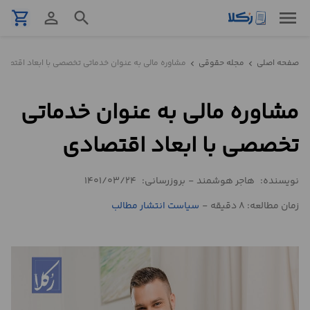
menu
shopping_cart
person_outline
search
نمونه
صفحه اصلی
مجله حقوقی
مشاوره مالی به عنوان خدماتی تخصصی با ابعاد اقتصاد
chevron_left
chevron_left
قرارداد
مشاوره مالی به عنوان خدماتی
تنظیم
قرارداد
تخصصی با ابعاد اقتصادی
مشاوره
نویسنده:
هاجر هوشمند
-
بروزرسانی:
1401/03/24
حقوقی
تلفنی
زمان مطالعه: 8 دقیقه
-
سیاست انتشار مطالب
استعلام
محاسبه
آنلاین