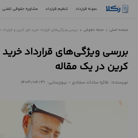
نمونه قرارداد
تنظیم قرارداد
مشاوره حقوقی تلفنی
نمونه
صفحه اصلی
مجله حقوقی
بررسی ویژگی‌های قرارداد خرید تاور کرین و قرارداد 
chevron_left
chevron_left
قرارداد
بررسی ویژگی‌های قرارداد خرید ت
تنظیم
قرارداد
کرین در یک مقاله
مشاوره
حقوقی
نویسنده:
فائزه سادات سجادی
-
بروزرسانی:
1403/04/31
تلفنی
استعلام
محاسبه
آنلاین