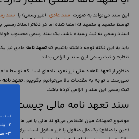
ایا تعهد نامه دستی اعتبار دارد؟
این سند می‌تواند به صورت
سند عادی
(غیر رسمی) یا
سند رس
توسط متعهد و متعهد له امضا شده اما در دفاتر اسناد رسمی به 
اسناد رسمی به ثبت رسیده باشد، یک سند رسمی محسوب خواه
باید به این نکته توجه داشته باشیم که
تعهد نامه
عادی نیز یک 
تنظیم و ثبت رسمی این سند را الزامی بداند.
منظور از
تعهد نامه دستی
نیز تعهد نامه‌ای است که توسط متعهد
نمی‌رسد. با توجه به مقدمات بالا می‌توانیم بگوییم،
تعهد نامه 
ثبت رسمی این سند را الزامی کرده باشد.
سند تعهد نامه مالی چیست؟
1- نسخه ورد (word) و پی دی اف (pdf)
موضوع تعهدات میان اشخاص می‌تواند مالی یا غیر مالی باشد. 
2- پشتیبانی رایگان تلفنی و آنلاین
(عین یا منافع) یک مال منقول یا غیر منقول است. برای مثال، 
3- مطابق با آخرین تغییرات قانونی