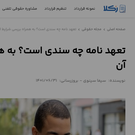
نمونه قرارداد
تنظیم قرارداد
مشاوره حقوقی تلفنی
نمونه
صفحه اصلی
مجله حقوقی
تعهد نامه چه سندی است؟ به همراه بررسی شرایط اعت
chevron_left
chevron_left
قرارداد
تعهد نامه چه سندی است؟ به همر
تنظیم
قرارداد
آن
مشاوره
حقوقی
نویسنده:
سیما سینوی
-
بروزرسانی:
1401/06/31
تلفنی
استعلام
محاسبه
آنلاین