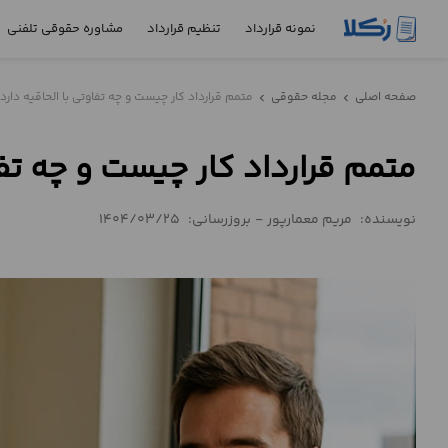
نمونه قرارداد
تنظیم قرارداد
مشاوره حقوقی تلفنی
نمونه
صفحه اصلی
مجله حقوقی
متمم قرارداد کار چیست و چه تفاوتی با الحاقیه دارد
chevron_left
chevron_left
قرارداد
متمم قرارداد کار چیست و چه تفا
تنظیم
قرارداد
نویسنده:
مریم معمارپور
-
بروزرسانی:
1404/03/25
مشاوره
حقوقی
تلفنی
استعلام
محاسبه
آنلاین