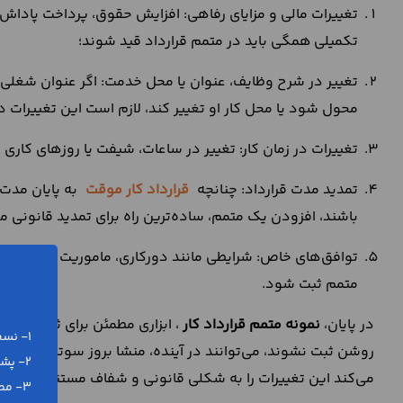
تغییرات مالی و مزایای رفاهی: افزایش حقوق، پرداخت پاداش، 
تکمیلی همگی باید در متمم قرارداد قید شوند؛
تغییر در شرح وظایف، عنوان یا محل خدمت: اگر عنوان شغلی فر
محول شود یا محل کار او تغییر کند، لازم است این تغییرات د
تغییرات در زمان کار: تغییر در ساعات، شیفت یا روزهای کاری ر
تمدید مدت قرارداد: چنانچه
قرارداد کار موقت
به پایان مدت
باشند، افزودن یک متمم، ساده‌ترین راه برای تمدید قانونی
توافق‌های خاص: شرایطی مانند دورکاری، ماموریت‌ کاری بلند
متمم ثبت شود.
در پایان،
نمونه متمم قرارداد کار
، ابزاری مطمئن برای ثبت تغییر
1- نسخه ورد (word) و پی دی اف (pdf)
روشن ثبت نشوند، می‌توانند در آینده، منشا بروز سو‌تفاهم و اخ
2- پشتیبانی رایگان تلفنی و آنلاین
می‌کند این تغییرات را به شکلی قانونی و شفاف مستند کنید.
3- مطابق با آخرین تغییرات قانونی