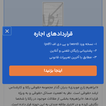
×
قراردادهای اجاره
دریافت قراردادها
1- نسخه ورد (word) و پی دی اف (pdf)
2- پشتیبانی رایگان تلفنی و آنلاین
3- مطابق با آخرین تغییرات قانونی
اینجا بزنید!
ابراهیم زارع مویدی
«ابراهیم زارع مویدی» بنیان گذار مجموعه حقوقی رکلا و کارشناس
ارشد حقوقی است. نظر به اهمیت مسائل حقوقی و به ویژه
قراردادها، «ابراهیم» بخشی از مقالات موجود در رکلا را شخصا
نگارش کرده و در اختیار علاقه مندان به این حوزه قرار داده است.