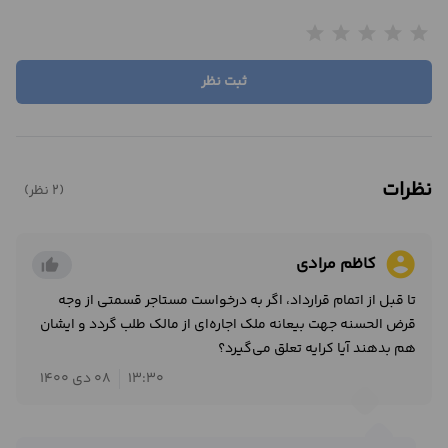
star
star
star
star
star
ثبت نظر
نظرات
(2 نظر)
account_circle
کاظم مرادی
thumb_up_alt
تا قبل از اتمام قرارداد، اگر به درخواست مستاجر قسمتی از وجه
قرض الحسنه جهت بیعانه ملک اجاره‌‌ای از مالک طلب گردد و ایشان
هم بدهند آیا کرایه تعلق می‌گیرد؟
13:30
08 دی 1400