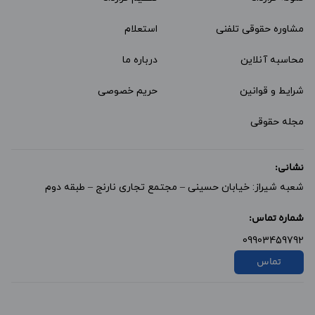
مشاوره حقوقی تلفنی
استعلام
محاسبه آنلاین
درباره ما
شرایط و قوانین
حریم خصوصی
مجله حقوقی
نشانی:
شعبه شیراز: خیابان حسینی – مجتمع تجاری نارنج – طبقه دوم
شماره تماس:
09903459792
تماس