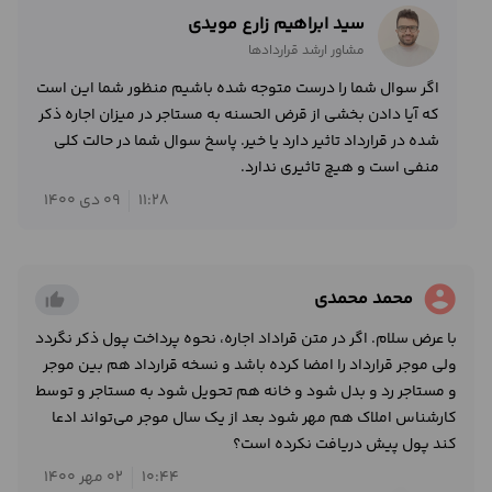
سید ابراهیم زارع مویدی
مشاور ارشد قراردادها
اگر سوال شما را درست متوجه شده باشیم منظور شما این است
که آیا دادن بخشی از قرض الحسنه به مستاجر در میزان اجاره ذکر
شده در قرارداد تاثیر دارد یا خیر. پاسخ سوال شما در حالت کلی
منفی است و هیچ تاثیری ندارد.
11:28
09 دی 1400
account_circle
محمد محمدی
thumb_up_alt
با عرض سلام. اگر در متن قراداد اجاره، نحوه پرداخت پول ذکر نگردد
ولی موجر قرارداد را امضا کرده باشد و نسخه قرارداد هم بین موجر
و مستاجر رد و بدل شود و خانه هم تحویل شود به مستاجر و توسط
کارشناس املاک هم مهر شود بعد از یک سال موجر می‌تواند ادعا
کند پول پیش دریافت نکرده است؟
10:44
02 مهر 1400