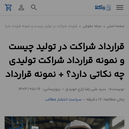
menu
shopping_cart
person_outline
search
نمونه
صفحه اصلی
مجله حقوقی
قرارداد شراکت در تولید چیست و نمونه قرارداد شراکت ت
chevron_left
chevron_left
قرارداد
قرارداد شراکت در تولید چیست
تنظیم
قرارداد
و نمونه قرارداد شراکت تولیدی
مشاوره
چه نکاتی دارد؟ + نمونه قرارداد
حقوقی
تلفنی
نویسنده:
سید علی رضا زارع مویدی
-
بروزرسانی:
1403/05/16
زمان مطالعه: 17 دقیقه
-
سیاست انتشار مطالب
استعلام
محاسبه
آنلاین