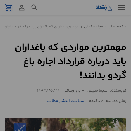
menu
shopping_cart
person_outline
search
نمونه
صفحه اصلی
مجله حقوقی
مهمترین مواردی که باغداران باید درباره قرارداد اجاره باغ
chevron_left
chevron_left
قرارداد
مهمترین مواردی که باغداران
تنظیم
قرارداد
باید درباره قرارداد اجاره باغ
مشاوره
گردو بدانند!
حقوقی
تلفنی
نویسنده:
سیما سینوی
-
بروزرسانی:
1403/06/24
زمان مطالعه: 8 دقیقه
-
سیاست انتشار مطالب
استعلام
محاسبه
آنلاین