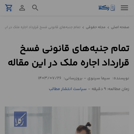
menu
shopping_cart
person_outline
search
نمونه
صفحه اصلی
مجله حقوقی
تمام جنبه‌های قانونی فسخ قرارداد اجاره ملک در این م
chevron_left
chevron_left
قرارداد
تمام جنبه‌های قانونی فسخ
تنظیم
قرارداد
قرارداد اجاره ملک در این مقاله
مشاوره
نویسنده:
سیما سینوی
-
بروزرسانی:
1403/07/26
حقوقی
تلفنی
زمان مطالعه: 9 دقیقه
-
سیاست انتشار مطالب
استعلام
محاسبه
آنلاین