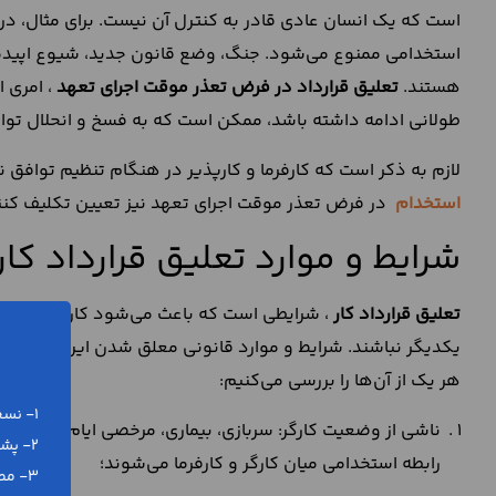
است که یک انسان عادی قادر به کنترل آن نیست. برای مثال، در
استخدامی ممنوع می‌شود. جنگ، وضع قانون جدید، شیوع اپیدم
هستند.
تعلیق قرارداد در فرض تعذر موقت اجرای تعهد
، امری 
طولانی ادامه داشته باشد، ممکن است که به فسخ و انحلال تو
لازم به ذکر است که کارفرما و کارپذیر در هنگام تنظیم توافق 
استخدام
در فرض تعذر موقت اجرای تعهد نیز تعیین تکلیف کنن
شرایط و موارد تعلیق قرارداد کار
تعلیق قرارداد کار
، شرایطی است که باعث می‌شود کارگر و کارفرم
یکدیگر نباشند. شرایط و موارد قانونی معلق شدن این توافق نام
هر یک از آن‌ها را بررسی می‌کنیم:
1- نسخه ورد (word) و پی دی اف (pdf)
ناشی از وضعیت کارگر: سربازی، بیماری، مرخصی ایام بارداری و
2- پشتیبانی رایگان تلفنی و آنلاین
رابطه استخدامی میان کارگر و کارفرما می‌شوند؛
3- مطابق با آخرین تغییرات قانونی