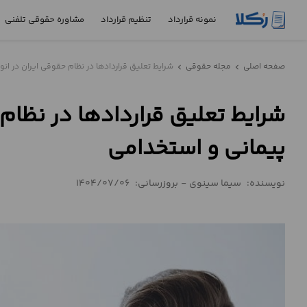
نمونه قرارداد
تنظیم قرارداد
مشاوره حقوقی تلفنی
نمونه
صفحه اصلی
مجله حقوقی
شرایط تعلیق قراردادها در نظام حقوقی ایران در انوا
chevron_left
chevron_left
قرارداد
شرایط تعلیق قراردادها در نظام 
تنظیم
قرارداد
پیمانی و استخدامی
مشاوره
حقوقی
نویسنده:
سیما سینوی
-
بروزرسانی:
1404/07/06
تلفنی
استعلام
محاسبه
آنلاین